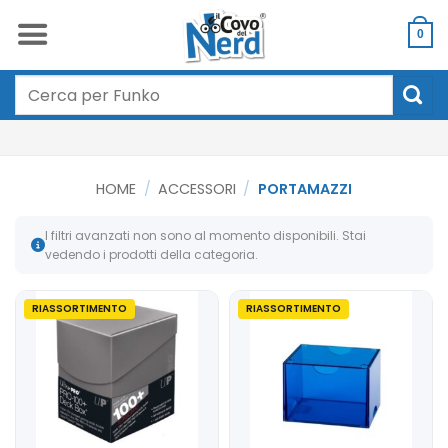
Salta
ai
0
contenuti
Cerca:
HOME
/
ACCESSORI
/
PORTAMAZZI
I filtri avanzati non sono al momento disponibili. Stai
vedendo i prodotti della categoria.
RIASSORTIMENTO
RIASSORTIMENTO