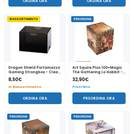
ORDINA ORA
ORDINA ORA
RIASSORTIMENTO
PREORDINE
Dragon Shield Portamazzo
Art Squire Plus 100+Magic
Gaming Strongbox - Clear
The Gathering Lo Hobbit -
Black
Battle of Goblin-town -
8,50
€
32,90
€
Gamegenic
In Riassortimento
Preordine
ORDINA ORA
PREORDINA ORA
PREORDINE
PREORDINE