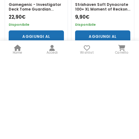
Gamegenic - Investigator
Strixhaven Soft Dynacrate
Deck Tome Guardian
100+ XL Moment of Reckoni
Purple - New Edition
- Gamegenic
22,90
€
9,90
€
Disponibile
Disponibile
AGGIUNGI AL
AGGIUNGI AL
CARRELLO
CARRELLO
Home
Accedi
Wishlist
Carrello
Strixhaven Soft Crate 100+
Strixhaven Soft Crate 100+
XL Bogwater Hopesing/In -
XL Bogwater Lumaret/Din -
Gamegenic
Gamegenic
8,90
€
8,90
€
Disponibile
Disponibile