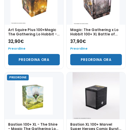
Art Squire Plus 100+Magic
Magic: The Gathering x Lo
The Gathering Lo Hobbit -
Hobbit 100+ XL Battle of
The Queen of Dale -
Five Armies - Gamegenic
32,90
€
37,90
€
Gamegenic
Preordine
Preordine
PREORDINA ORA
PREORDINA ORA
PREORDINE
Bastion 100+ XL - The Shire
Bastion XL 100+ Marvel
- Magic The Gathering Lo
Super Heroes Comic Burst