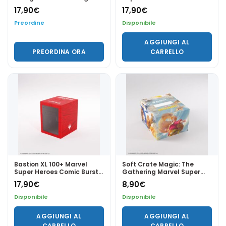
Hobbit
Black - GameGenic
17,90
€
17,90
€
Preordine
Disponibile
AGGIUNGI AL
PREORDINA ORA
CARRELLO
Bastion XL 100+ Marvel
Soft Crate Magic: The
Super Heroes Comic Burst
Gathering Marvel Super
Red - GameGenic
Heroes 100 + - Fantastic
17,90
€
8,90
€
4/Go Nuts - Gamegenic
Disponibile
Disponibile
AGGIUNGI AL
AGGIUNGI AL
CARRELLO
CARRELLO