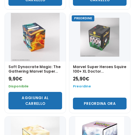
PREORDINE
Soft Dynacrate Magic: The
Marvel Super Heroes Squire
Gathering Marvel Super
100+ XL Doctor
Heroes 100 + - Fantastic
Doom/Spider-Man -
9,90
€
25,90
€
Four - Gamegenic
Gamegenic
Disponibile
Preordine
AGGIUNGI AL
CARRELLO
PREORDINA ORA