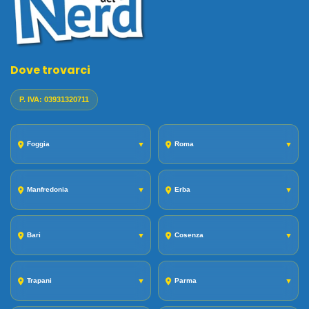
Dove trovarci
P. IVA: 03931320711
Foggia
▼
Roma
▼
Manfredonia
▼
Erba
▼
Bari
▼
Cosenza
▼
Trapani
▼
Parma
▼