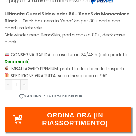
o paga in
3 rate
senza interessi con
Ultimate Guard Sidewinder 80+ XenoSkin Monocolore
Black
– Deck box nera in XenoSkin per 80+ carte con
apertura laterale.
Sidewinder nero XenoSkin, porta mazzo 80+, deck case
black
.
CONSEGNA RAPIDA:
a casa tua in 24/48 h (solo prodotti
Disponibili
)
IMBALLAGGIO PREMIUM:
protetto dai danni da trasporto
SPEDIZIONE GRATUITA:
su ordini superiori a 79€
Ultimate Guard - Sidewinder 80+ XenoSkin Monocolore Blac
ORDINA ORA (IN
RIASSORTIMENTO)