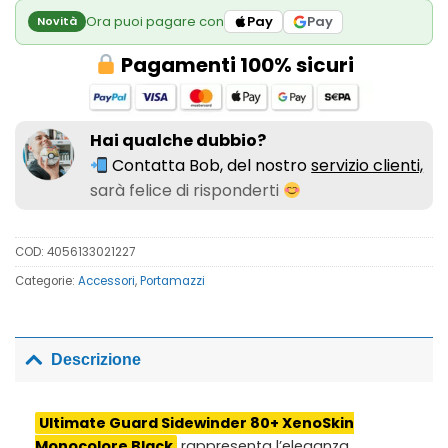
Ora puoi pagare con
Pay
Pay
Novità
Pagamenti 100% sicuri
Hai qualche dubbio?
Contatta Bob, del nostro
servizio clienti,
sarà felice di risponderti
COD:
4056133021227
Categorie:
Accessori
,
Portamazzi
Descrizione
Ultimate Guard Sidewinder 80+ XenoSkin
Monocolore Black
rappresenta l’eleganza