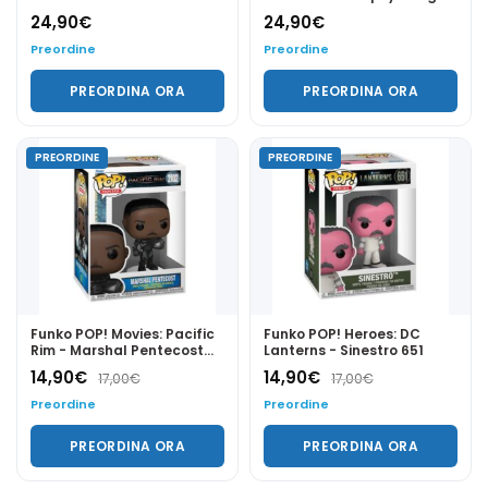
2105
(Glow in the Dark) 2103
24,90
€
24,90
€
Preordine
Preordine
PREORDINA ORA
PREORDINA ORA
PREORDINE
PREORDINE
Funko POP! Movies: Pacific
Funko POP! Heroes: DC
Rim - Marshal Pentecost
Lanterns - Sinestro 651
2102
14,90
€
14,90
€
17,00
€
17,00
€
Preordine
Preordine
PREORDINA ORA
PREORDINA ORA