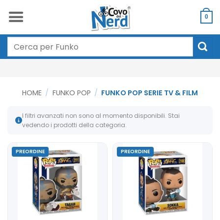
Salta
ai
0
contenuti
Cerca:
HOME
/
FUNKO POP
/
FUNKO POP SERIE TV & FILM
I filtri avanzati non sono al momento disponibili. Stai
vedendo i prodotti della categoria.
PREORDINE
PREORDINE