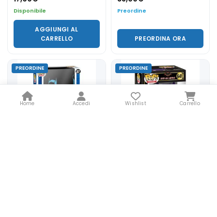
Disponibile
Preordine
AGGIUNGI AL
CARRELLO
PREORDINA ORA
PREORDINE
PREORDINE
Home
Accedi
Wishlist
Carrello
Funko POP! Comic Covers:
Funko POP! Heroes: Zur-En-
DC - Batman 27
Arrh - Batman Zur-En-Arrh
641
35,90
€
14,90
€
17,00
€
Preordine
Preordine
PREORDINA ORA
PREORDINA ORA