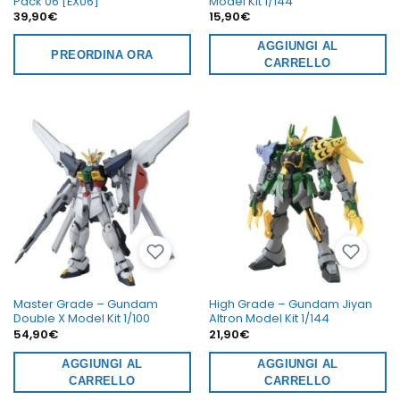
Pack 06 [EX06]
Model Kit 1/144
39,90
€
15,90
€
AGGIUNGI AL
PREORDINA ORA
CARRELLO
Master Grade – Gundam
High Grade – Gundam Jiyan
Double X Model Kit 1/100
Altron Model Kit 1/144
54,90
€
21,90
€
AGGIUNGI AL
AGGIUNGI AL
CARRELLO
CARRELLO