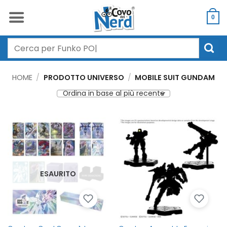
Salta
ai
0
contenuti
Cerca:
HOME
/
PRODOTTO UNIVERSO
/
MOBILE SUIT GUNDAM
ESAURITO