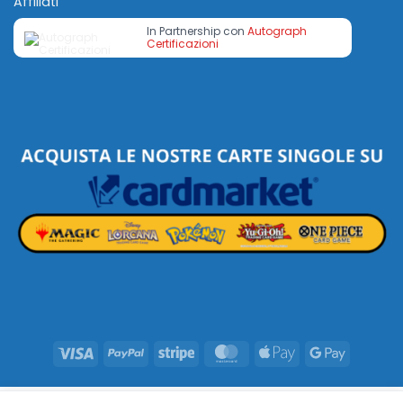
Affiliati
In Partnership con
Autograph
Certificazioni
Visa
PayPal
Stripe
MasterCard
Apple
Google
Pay
Pay