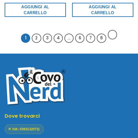
AGGIUNGI AL
AGGIUNGI AL
CARRELLO
CARRELLO
1
2
3
4
…
6
7
8
Dove trovarci
P. IVA: 03931320711