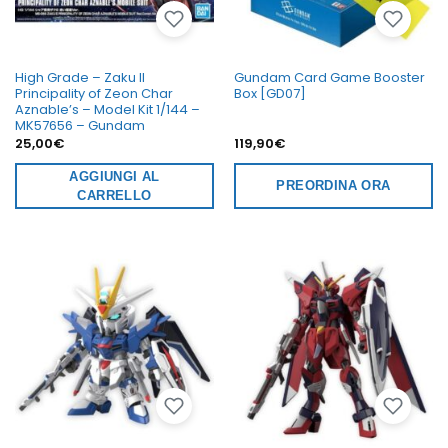
High Grade – Zaku II
Gundam Card Game Booster
Principality of Zeon Char
Box [GD07]
Aznable’s – Model Kit 1/144 –
MK57656 – Gundam
25,00
€
119,90
€
AGGIUNGI AL
PREORDINA ORA
CARRELLO