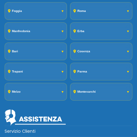
Foggia
▼
Roma
▼
Manfredonia
▼
Erba
▼
Bari
▼
Cosenza
▼
Trapani
▼
Parma
▼
Melzo
▼
Montevarchi
▼
Servizio Clienti