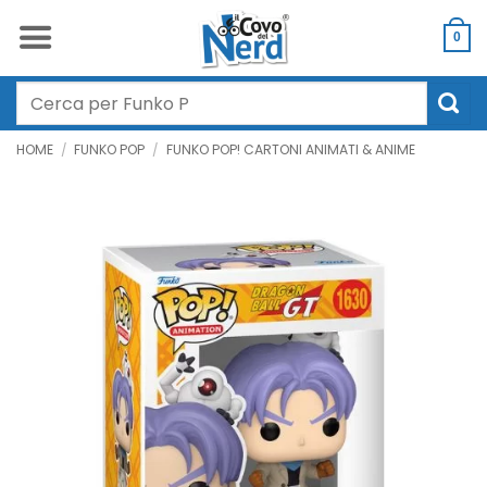
Salta
ai
0
contenuti
Cerca:
HOME
/
FUNKO POP
/
FUNKO POP! CARTONI ANIMATI & ANIME