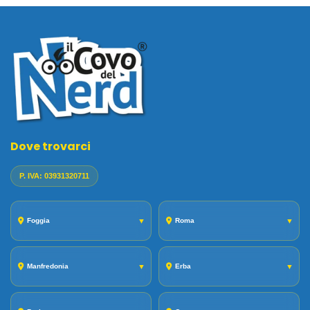
Dove trovarci
P. IVA: 03931320711
Foggia
▼
Roma
▼
Manfredonia
▼
Erba
▼