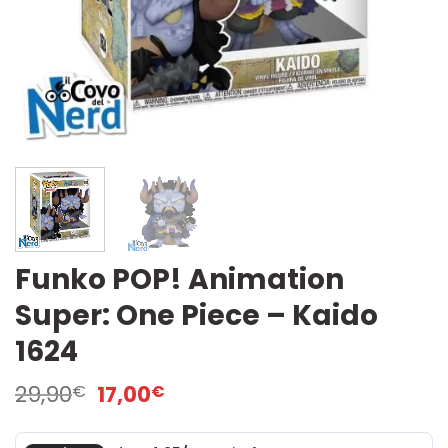
Funko POP! Animation
Super: One Piece – Kaido
1624
Il
Il
29,90
17,00
€
€
prezzo
prezzo
originale
attuale