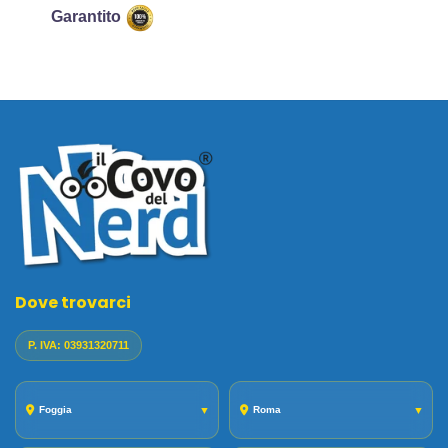
Garantito
Dove trovarci
P. IVA: 03931320711
Foggia
▼
Roma
▼