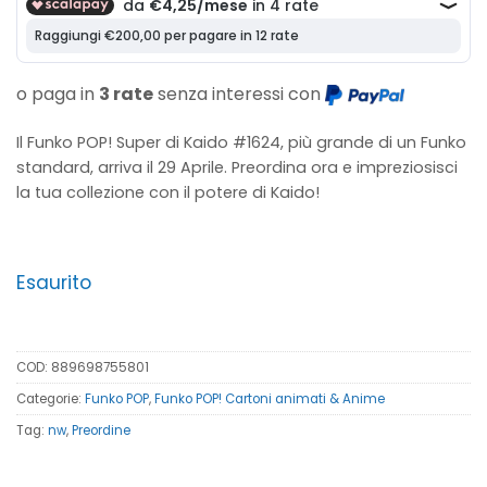
era:
è:
29,90€.
17,00€.
o paga in
3 rate
senza interessi con
Il Funko POP! Super di Kaido #1624, più grande di un Funko
standard, arriva il 29 Aprile. Preordina ora e impreziosisci
la tua collezione con il potere di Kaido!
Esaurito
COD:
889698755801
Categorie:
Funko POP
,
Funko POP! Cartoni animati & Anime
Tag:
nw
,
Preordine