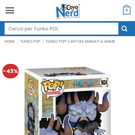
Salta
ai
0
contenuti
Cerca:
HOME
/
FUNKO POP
/
FUNKO POP! CARTONI ANIMATI & ANIME
-43%