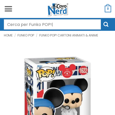
Salta
ai
0
contenuti
Cerca:
HOME
/
FUNKO POP
/
FUNKO POP! CARTONI ANIMATI & ANIME