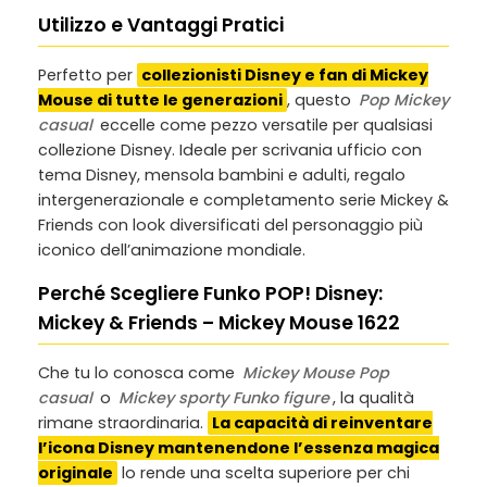
Utilizzo e Vantaggi Pratici
Perfetto per
collezionisti Disney e fan di Mickey
Mouse di tutte le generazioni
, questo
Pop Mickey
casual
eccelle come pezzo versatile per qualsiasi
collezione Disney. Ideale per scrivania ufficio con
tema Disney, mensola bambini e adulti, regalo
intergenerazionale e completamento serie Mickey &
Friends con look diversificati del personaggio più
iconico dell’animazione mondiale.
Perché Scegliere Funko POP! Disney:
Mickey & Friends – Mickey Mouse 1622
Che tu lo conosca come
Mickey Mouse Pop
casual
o
Mickey sporty Funko figure
, la qualità
rimane straordinaria.
La capacità di reinventare
l’icona Disney mantenendone l’essenza magica
originale
lo rende una scelta superiore per chi