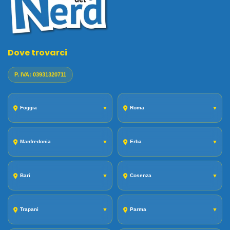
Dove trovarci
P. IVA: 03931320711
Foggia
▼
Roma
▼
Manfredonia
▼
Erba
▼
Bari
▼
Cosenza
▼
Trapani
▼
Parma
▼