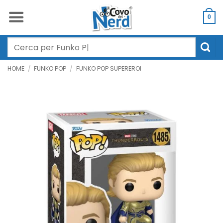
Salta
ai
0
contenuti
Cerca:
HOME
/
FUNKO POP
/
FUNKO POP SUPEREROI