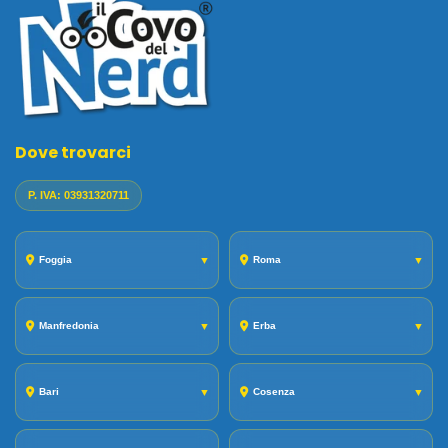
Dove trovarci
P. IVA: 03931320711
Foggia
▼
Roma
▼
Manfredonia
▼
Erba
▼
Bari
▼
Cosenza
▼