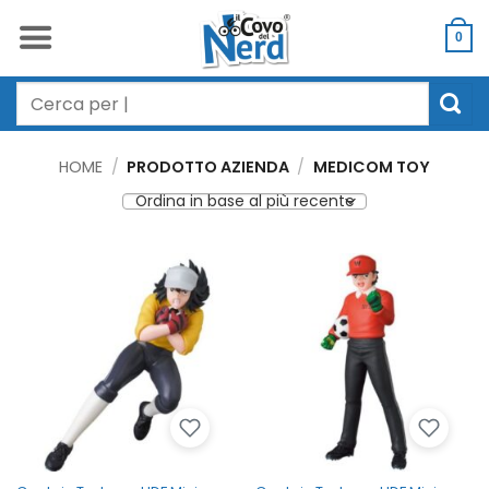
Salta
ai
0
contenuti
Cerca:
HOME
/
PRODOTTO AZIENDA
/
MEDICOM TOY