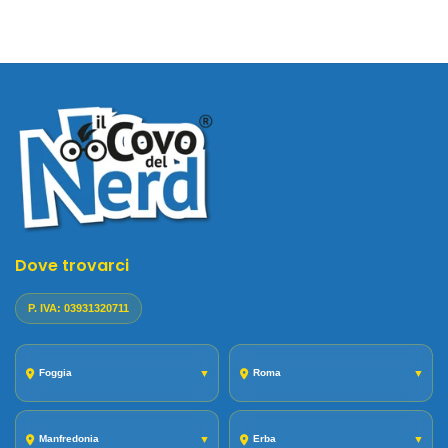
Dove trovarci
P. IVA: 03931320711
Foggia
▼
Roma
▼
Manfredonia
▼
Erba
▼