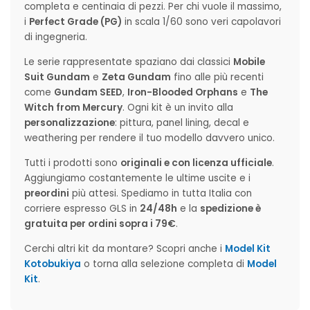
completa e centinaia di pezzi. Per chi vuole il massimo,
i
Perfect Grade (PG)
in scala 1/60 sono veri capolavori
di ingegneria.
Le serie rappresentate spaziano dai classici
Mobile
Suit Gundam
e
Zeta Gundam
fino alle più recenti
come
Gundam SEED
,
Iron-Blooded Orphans
e
The
Witch from Mercury
. Ogni kit è un invito alla
personalizzazione
: pittura, panel lining, decal e
weathering per rendere il tuo modello davvero unico.
Tutti i prodotti sono
originali e con licenza ufficiale
.
Aggiungiamo costantemente le ultime uscite e i
preordini
più attesi. Spediamo in tutta Italia con
corriere espresso GLS in
24/48h
e la
spedizione è
gratuita per ordini sopra i 79€
.
Cerchi altri kit da montare? Scopri anche i
Model Kit
Kotobukiya
o torna alla selezione completa di
Model
Kit
.