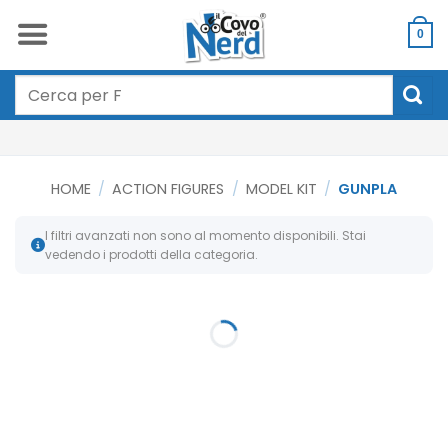
Salta
ai
0
contenuti
Cerca:
HOME
/
ACTION FIGURES
/
MODEL KIT
/
GUNPLA
I filtri avanzati non sono al momento disponibili. Stai
vedendo i prodotti della categoria.