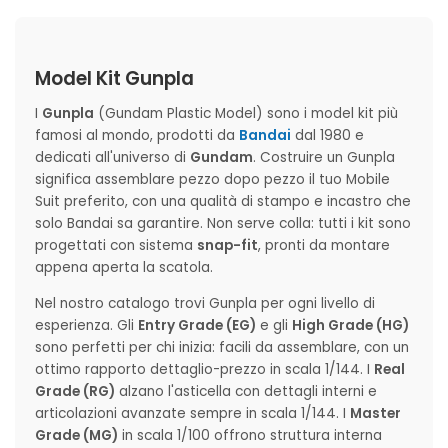
Model Kit Gunpla
I
Gunpla
(Gundam Plastic Model) sono i model kit più
famosi al mondo, prodotti da
Bandai
dal 1980 e
dedicati all'universo di
Gundam
. Costruire un Gunpla
significa assemblare pezzo dopo pezzo il tuo Mobile
Suit preferito, con una qualità di stampo e incastro che
solo Bandai sa garantire. Non serve colla: tutti i kit sono
progettati con sistema
snap-fit
, pronti da montare
appena aperta la scatola.
Nel nostro catalogo trovi Gunpla per ogni livello di
esperienza. Gli
Entry Grade (EG)
e gli
High Grade (HG)
sono perfetti per chi inizia: facili da assemblare, con un
ottimo rapporto dettaglio-prezzo in scala 1/144. I
Real
Grade (RG)
alzano l'asticella con dettagli interni e
articolazioni avanzate sempre in scala 1/144. I
Master
Grade (MG)
in scala 1/100 offrono struttura interna