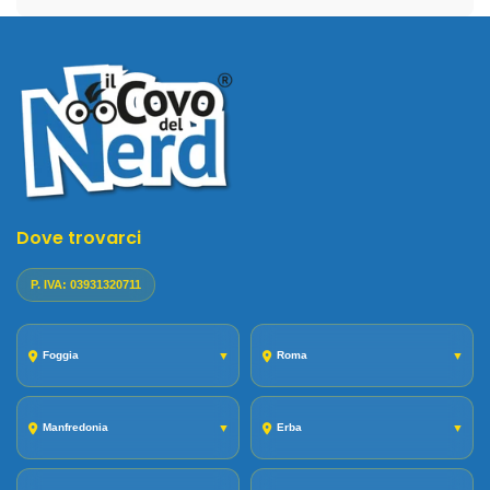
Dove trovarci
P. IVA: 03931320711
Foggia
▼
Roma
▼
Manfredonia
▼
Erba
▼