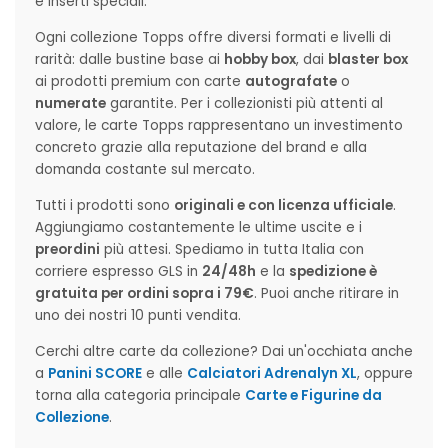
e inserti speciali.
Ogni collezione Topps offre diversi formati e livelli di
rarità: dalle bustine base ai
hobby box
, dai
blaster box
ai prodotti premium con carte
autografate
o
numerate
garantite. Per i collezionisti più attenti al
valore, le carte Topps rappresentano un investimento
concreto grazie alla reputazione del brand e alla
domanda costante sul mercato.
Tutti i prodotti sono
originali e con licenza ufficiale
.
Aggiungiamo costantemente le ultime uscite e i
preordini
più attesi. Spediamo in tutta Italia con
corriere espresso GLS in
24/48h
e la
spedizione è
gratuita per ordini sopra i 79€
. Puoi anche ritirare in
uno dei nostri 10 punti vendita.
Cerchi altre carte da collezione? Dai un'occhiata anche
a
Panini SCORE
e alle
Calciatori Adrenalyn XL
, oppure
torna alla categoria principale
Carte e Figurine da
Collezione
.