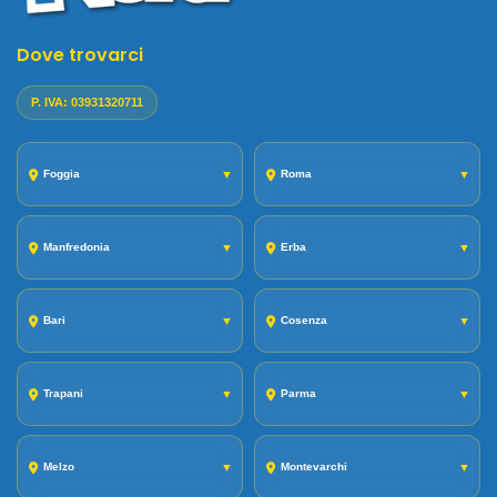
Dove trovarci
P. IVA: 03931320711
Foggia
▼
Roma
▼
Manfredonia
▼
Erba
▼
Bari
▼
Cosenza
▼
Trapani
▼
Parma
▼
Melzo
▼
Montevarchi
▼