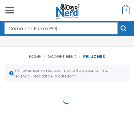
Salta
ai
0
contenuti
Cerca:
HOME
/
GADGET NERD
/
PELUCHES
I filtri avanzati non sono al momento disponibili. Stai
vedendo i prodotti della categoria.