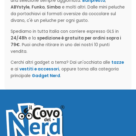
una selezione sempre aggiornata:
Banpresto
,
ABYstyle
,
Funko
,
Simba
e molti altri. Dalle mini peluche
da portachiavi ai formati oversize da coccolare sul
divano, c'è un peluche per ogni gusto.
Spediamo in tutta Italia con corriere espresso GLS in
24/48h
e la
spedizione è gratuita per ordini sopra i
79€
. Puoi anche ritirare in uno dei nostri 10 punti
vendita.
Cerchi altri gadget a tema? Dai un'occhiata alle
tazze
e ai
vestiti e accessori
, oppure torna alla categoria
principale
Gadget Nerd
.