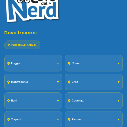
Dove trovarci
P. IVA: 03931320711
Foggia
▼
Roma
▼
Manfredonia
▼
Erba
▼
Bari
▼
Cosenza
▼
Trapani
▼
Parma
▼