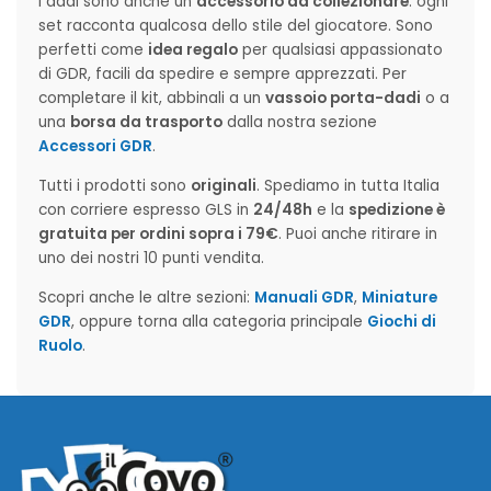
I dadi sono anche un
accessorio da collezionare
: ogni
set racconta qualcosa dello stile del giocatore. Sono
perfetti come
idea regalo
per qualsiasi appassionato
di GDR, facili da spedire e sempre apprezzati. Per
completare il kit, abbinali a un
vassoio porta-dadi
o a
una
borsa da trasporto
dalla nostra sezione
Accessori GDR
.
Tutti i prodotti sono
originali
. Spediamo in tutta Italia
con corriere espresso GLS in
24/48h
e la
spedizione è
gratuita per ordini sopra i 79€
. Puoi anche ritirare in
uno dei nostri 10 punti vendita.
Scopri anche le altre sezioni:
Manuali GDR
,
Miniature
GDR
, oppure torna alla categoria principale
Giochi di
Ruolo
.