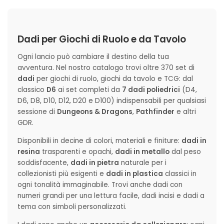
Dadi per Giochi di Ruolo e da Tavolo
Ogni lancio può cambiare il destino della tua
avventura. Nel nostro catalogo trovi oltre 370 set di
dadi
per giochi di ruolo, giochi da tavolo e TCG: dal
classico
D6
ai set completi da
7 dadi poliedrici
(D4,
D6, D8, D10, D12, D20 e D100) indispensabili per qualsiasi
sessione di
Dungeons & Dragons
,
Pathfinder
e altri
GDR.
Disponibili in decine di colori, materiali e finiture:
dadi in
resina
trasparenti e opachi,
dadi in metallo
dal peso
soddisfacente,
dadi in pietra
naturale per i
collezionisti più esigenti e
dadi in plastica
classici in
ogni tonalità immaginabile. Trovi anche dadi con
numeri grandi per una lettura facile, dadi incisi e dadi a
tema con simboli personalizzati.