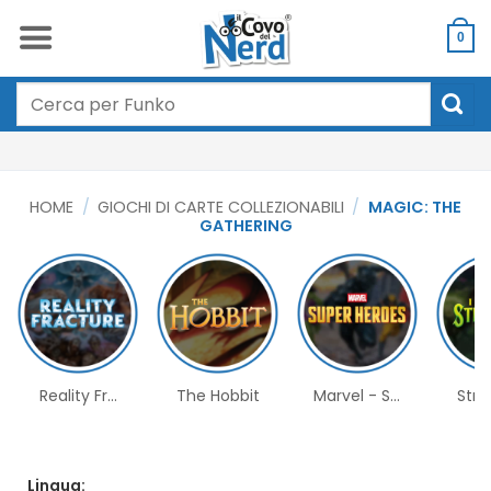
Salta
ai
0
contenuti
Cerca:
HOME
/
GIOCHI DI CARTE COLLEZIONABILI
/
MAGIC: THE
GATHERING
Reality Fr...
The Hobbit
Marvel - S...
Stri
Lingua: