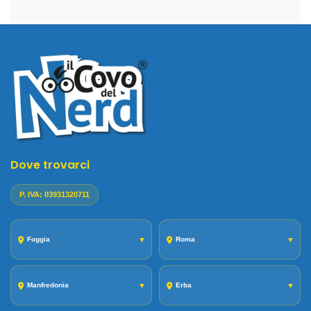
Dove trovarci
P. IVA: 03931320711
Foggia
▼
Roma
▼
Manfredonia
▼
Erba
▼