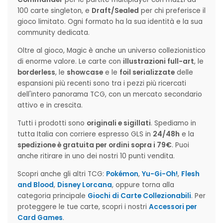
100 carte singleton, e
Draft/Sealed
per chi preferisce il
gioco limitato. Ogni formato ha la sua identità e la sua
community dedicata.
Oltre al gioco, Magic è anche un universo collezionistico
di enorme valore. Le carte con
illustrazioni full-art
, le
borderless
, le
showcase
e le
foil serializzate
delle
espansioni più recenti sono tra i pezzi più ricercati
dell'intero panorama TCG, con un mercato secondario
attivo e in crescita.
Tutti i prodotti sono
originali e sigillati
. Spediamo in
tutta Italia con corriere espresso GLS in
24/48h
e la
spedizione è gratuita per ordini sopra i 79€
. Puoi
anche ritirare in uno dei nostri 10 punti vendita.
Scopri anche gli altri TCG:
Pokémon
,
Yu-Gi-Oh!
,
Flesh
and Blood
,
Disney Lorcana
, oppure torna alla
categoria principale
Giochi di Carte Collezionabili
. Per
proteggere le tue carte, scopri i nostri
Accessori per
Card Games
.