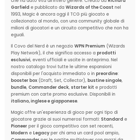
che ha dato vita all'intero genere. Creato da
Richard
Garfield
e pubblicato da
Wizards of the Coast
nel
1993, Magic è ancora oggi il TCG più giocato e
collezionato al mondo, con una community globale di
milioni di giocatori e un circuito competitivo che non ha
eguali.
Il Covo del Nerd è un negozio
WPN Premium
(Wizards
Play Network), il che significa accesso a
prodotti
esclusivi
, eventi ufficiali e uscite in anteprima. Nel
nostro catalogo trovi tutte le ultime espansioni
disponibili per l'acquisto immediato o in
preordine
:
booster box
(Draft, Set, Collector),
bustine singole
,
bundle
,
Commander deck
,
starter kit
e prodotti
premium con carte promo esclusive. Disponibili in
italiano, inglese e giapponese
.
Magic offre un'esperienza di gioco per ogni tipo di
giocatore grazie ai suoi numerosi formati:
Standard
e
Pioneer
per il gioco competitivo con set recenti,
Modern
e
Legacy
per chi ama un card pool ampio,
Commander
per le partite multiplayer con mazzi da