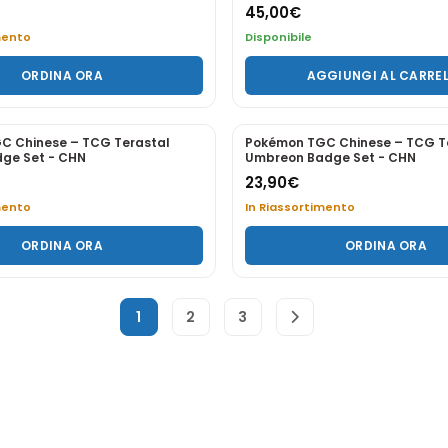
Preordine
PREORDINA ORA
PREORDINA ORA
PREORDINE
 Anniversario Umbreon &
Pokemon 30° Anniversario - Col
on - Collezione Ultra Premium ITA
Premium Ditto ITA
49,90
€
Preordine