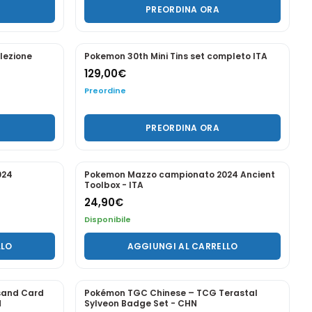
2026 - Mega Zeraora EX - ITA
29,90
€
Preordine
LLO
PREORDINA ORA
PREORDINE
lezione con
Pokémon 30° Anniversario Tin da Collezione
ario ITA
Greninja-ex e Sylveon - EX ITA
53,80
€