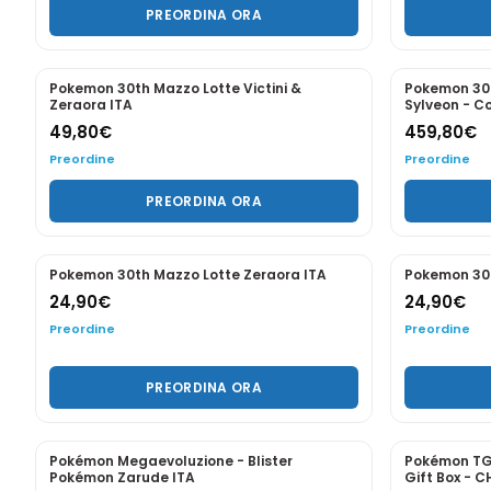
Pokémon Gengar, Marshadow e Mimikyu
Pokémon TC
ITA
12,90
€
139,90
€
1
Preordine
Disponibile
PREORDINA ORA
AG
PREORDINE
PREORDINE
Pokemon Tin da Collezione - Megaforze
Pokemon Tin
2026 - Mega Dragonite EX - ITA
2026 - Mega 
29,90
€
29,90
€