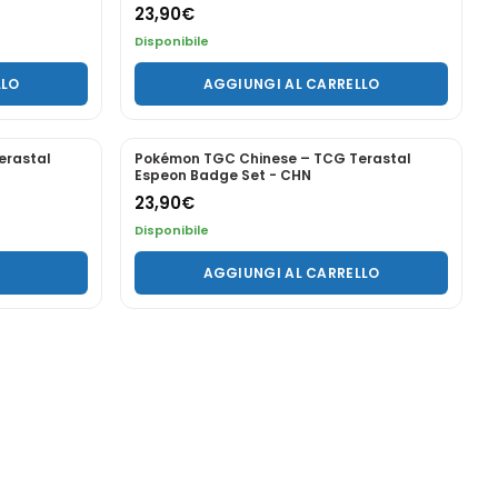
Preordine
PREORDINA ORA
PREORDINE
lezione
Pokemon 30th Mini Tins set completo ITA
129,00
€
Preordine