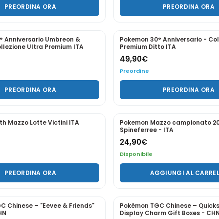
G - ITA
Pin Badge - CHN
15,00
€
79,90
€
Disponibile
GIUNGI AL CARRELLO
AGGIUNGI AL CARRE
PREORDINE
 da Collezione - Megaforze
Pokemon 30° Anniversario - Col
Darkrai EX - ITA
Adesivi Exxegutor di Alola & Luc
39,80
€