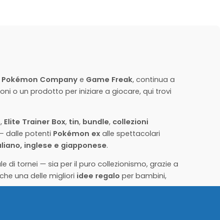
PREORDINA ORA
024
Pokemon Mazzo campionato 2024 Ancient
Toolbox - ITA
24,90
€
Disponibile
LLO
AGGIUNGI AL CARRELLO