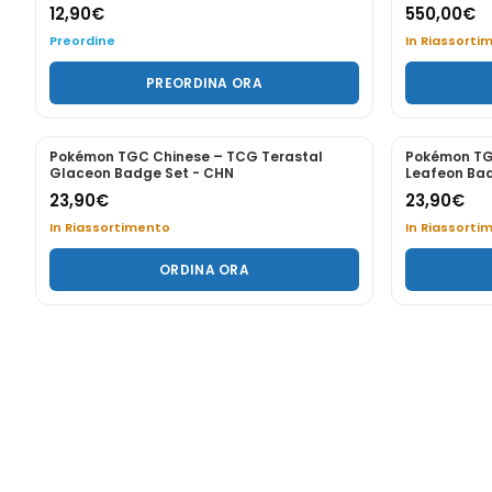
Preordine
Preordine
PREORDINA ORA
PREORDINE
PREORDINE
Pokemon 30th Mazzo Lotte Victini &
Pokemon 30°
Zeraora ITA
Sylve
49,80
€
459,80
€
Preordine
Preordine