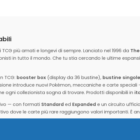
PREORDINA ORA
PREORDINA ORA
h Mazzo Lotte Victini ITA
Pokemon Mazzo campionato 2
Spineferree - ITA
24,90
€
Disponibile
PREORDINA ORA
AGGIUNGI AL CARRE