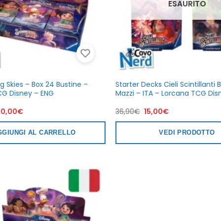
ESAURITO
 Skies – Box 24 Bustine –
Starter Decks Cieli Scintillanti 
CG Disney – ENG
Mazzi – ITA – Lorcana TCG Dis
Il
Il
Il
20,00
€
36,90
€
15,00
€
rezzo
prezzo
prezzo
prezzo
iginale
attuale
originale
attuale
a:
è:
era:
è:
GGIUNGI AL CARRELLO
VEDI PRODOTTO
79,90€.
120,00€.
36,90€.
15,00€.