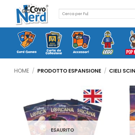
Salta
ai
Cerca:
contenuti
HOME
/
PRODOTTO ESPANSIONE
/
CIELI SCI
ESAURITO