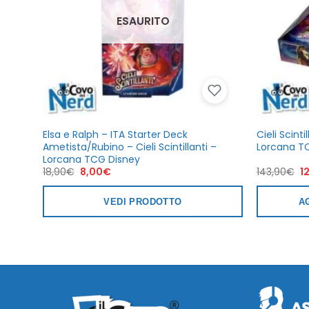
ESAURITO
Elsa e Ralph – ITA Starter Deck
Cieli Scint
Ametista/Rubino – Cieli Scintillanti –
Lorcana TC
Lorcana TCG Disney
Il
Il
Il
18,90
€
8,00
€
143,90
€
1
prezzo
prezzo
p
originale
attuale
or
era:
è:
er
VEDI PRODOTTO
A
18,90€.
8,00€.
1