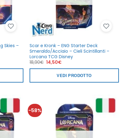
g Skies –
Scar e Kronk – ENG Starter Deck
Smeraldo/Acciaio – Cieli Scintillanti –
Lorcana TCG Disney
Il
Il
18,90
€
14,50
€
prezzo
prezzo
originale
attuale
era:
è:
VEDI PRODOTTO
18,90€.
14,50€.
-58%