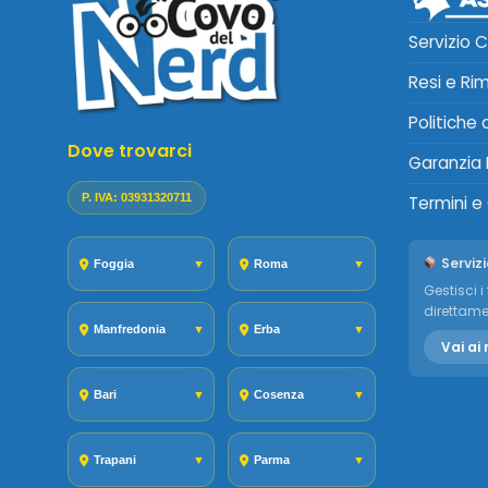
Servizio C
Resi e Ri
Politiche
Dove trovarci
Garanzia 
P. IVA: 03931320711
Termini e
Servizi
Foggia
▼
Roma
▼
Gestisci i 
direttame
Manfredonia
▼
Erba
▼
Vai ai 
Bari
▼
Cosenza
▼
Trapani
▼
Parma
▼