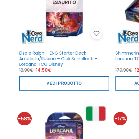
ESAURITO
Elsa e Ralph – ENG Starter Deck
Shimmering
Ametista/Rubino – Cieli Scintillanti –
Lorcana T
Lorcana TCG Disney
Il
Il
Il
18,90
€
14,50
€
179,90
€
1
prezzo
prezzo
p
originale
attuale
or
era:
è:
er
VEDI PRODOTTO
A
18,90€.
14,50€.
1
-58%
-17%