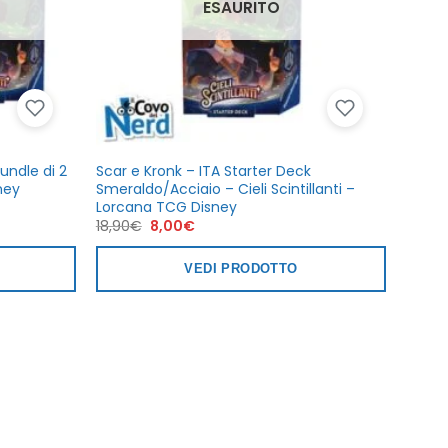
ESAURITO
Bundle di 2
Scar e Kronk – ITA Starter Deck
ney
Smeraldo/Acciaio – Cieli Scintillanti –
Lorcana TCG Disney
Il
Il
18,90
€
8,00
€
prezzo
prezzo
originale
attuale
era:
è:
VEDI PRODOTTO
18,90€.
8,00€.