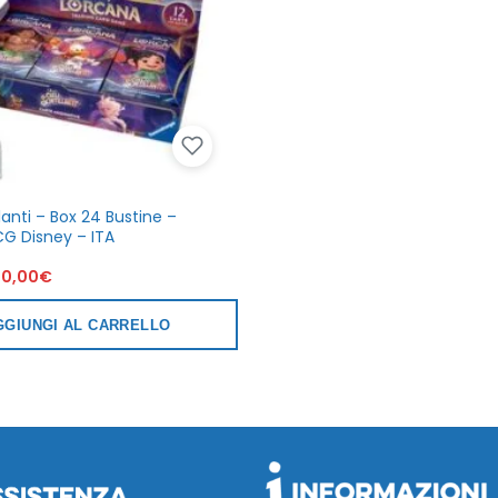
illanti – Box 24 Bustine –
G Disney – ITA
Il
20,00
€
rezzo
prezzo
iginale
attuale
a:
è:
GGIUNGI AL CARRELLO
43,90€.
120,00€.