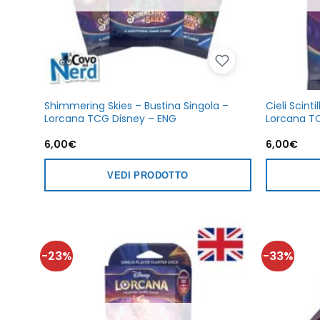
Shimmering Skies – Bustina Singola –
Cieli Scinti
Lorcana TCG Disney – ENG
Lorcana TC
6,00
€
6,00
€
VEDI PRODOTTO
-23%
-33%