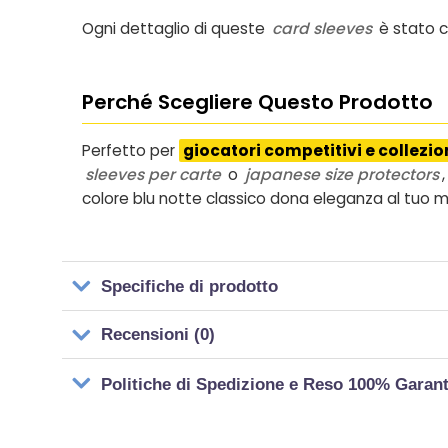
Ogni dettaglio di queste
card sleeves
è stato c
Perché Scegliere Questo Prodotto
Perfetto per
giocatori competitivi e collezio
sleeves per carte
o
japanese size protectors
colore blu notte classico dona eleganza al tuo m
Specifiche di prodotto
Recensioni (0)
Politiche di Spedizione e Reso 100% Garan