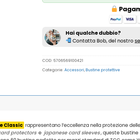
Pagame
Hai qualche dubbio?
Contatta Bob, del nostro
se
COD:
5706569100421
Categorie:
Accessori
,
Bustine protettive
e Classic
rappresentano l’eccellenza nella protezione del
card protectors
e
japanese card sleeves
, queste bustine