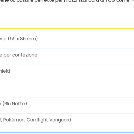
tiene 60 bustine perfette per mazzi standard di TCG come 
se (59 x 86 mm)
ne per confezione
hield
e (Blu Notte)
!, Pokémon, Cardfight Vanguard