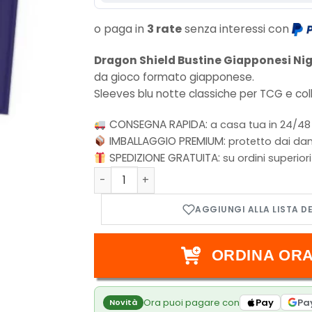
o paga in
3 rate
senza interessi con
Dragon Shield Bustine Giapponesi Nig
da gioco formato giapponese.
Sleeves blu notte classiche per TCG e co
CONSEGNA RAPIDA:
a casa tua in 24/48
IMBALLAGGIO PREMIUM:
protetto dai dan
SPEDIZIONE GRATUITA:
su ordini superior
Classic night blue Sleeves - Dragon Shie
ORDINA ORA
Ora puoi pagare con
Pay
Pa
Novità