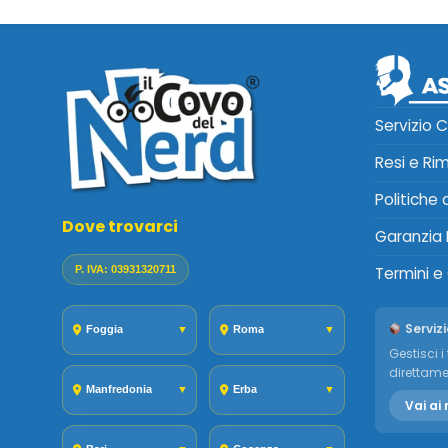
Servizio C
Resi e Ri
Politiche
Dove trovarci
Garanzia 
P. IVA: 03931320711
Termini e
Servizi
Foggia
▼
Roma
▼
Gestisci i 
direttame
Manfredonia
▼
Erba
▼
Vai ai 