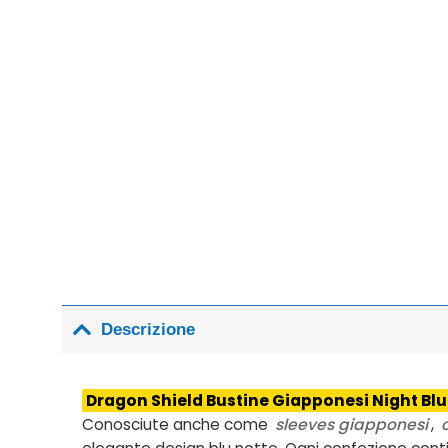
Descrizione
Dragon Shield Bustine Giapponesi Night Blu
Conosciute anche come
sleeves giapponesi
,