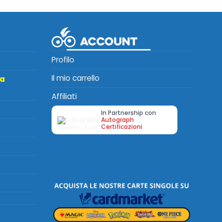
Profilo
Il mio carrello
ta
Affiliati
In Partnership con
Autograph
Certificazioni