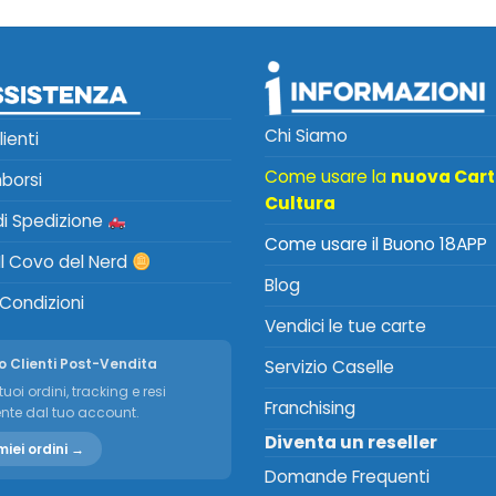
Chi Siamo
lienti
Come usare la
nuova Car
mborsi
Cultura
 di Spedizione
Come usare il Buono 18APP
Il Covo del Nerd
Blog
 Condizioni
Vendici le tue carte
o Clienti Post-Vendita
Servizio Caselle
tuoi ordini, tracking e resi
Franchising
nte dal tuo account.
Diventa un reseller
miei ordini →
Domande Frequenti