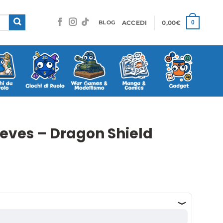
ACCEDI
0,00
€
0
BLOG
eeves – Dragon Shield