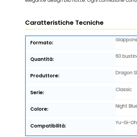
elegante design blu notte. Ogni confezione con
Caratteristiche Tecniche
Giappone
Formato:
60 busti
Quantità:
Dragon S
Produttore:
Classic
Serie:
Night Blu
Colore:
Yu-Gi-Oh
Compatibilità: