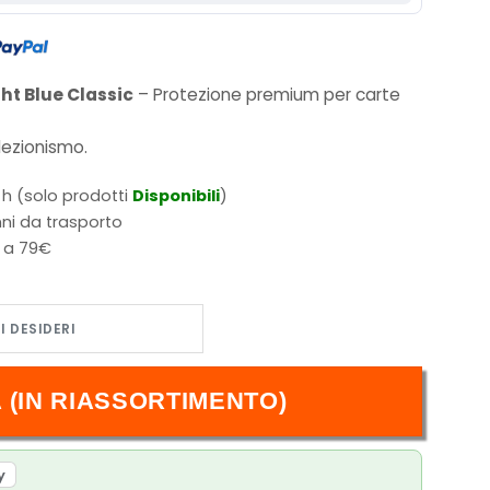
ht Blue Classic
– Protezione premium per carte
llezionismo
.
 h (solo prodotti
Disponibili
)
ni da trasporto
i a 79€
ld Japanese (60) quantità
 (IN RIASSORTIMENTO)
y