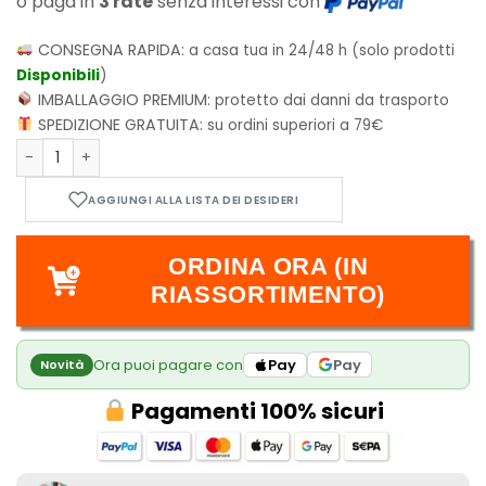
o paga in
3 rate
senza interessi con
CONSEGNA RAPIDA:
a casa tua in 24/48 h (solo prodotti
Disponibili
)
IMBALLAGGIO PREMIUM:
protetto dai danni da trasporto
SPEDIZIONE GRATUITA:
su ordini superiori a 79€
Dual Matte Lagoon Saras Sleeves - Dragon Shield Standard 
ORDINA ORA (IN
RIASSORTIMENTO)
Ora puoi pagare con
Pay
Pay
Novità
Pagamenti 100% sicuri