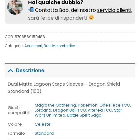
Hai qualche dubbio?
Contatta Bob, del nostro
servizio clienti,
sarà felice di risponderti
COD:
5706569150488
Categorie:
Accessori
,
Bustine protettive
Descrizione
Dual Matte Lagoon Saras Sleeves – Dragon Shield
Standard (100)
Magic the Gathering
,
Pokémon
,
One Piece TCG
,
Giochi
Lorcana
,
Dragon Ball TCG
,
Altered TCG
,
Star
compatibili
Wars Unlimited
,
Battle Spirit Saga
,
Colore
Celeste
Formato
Standard