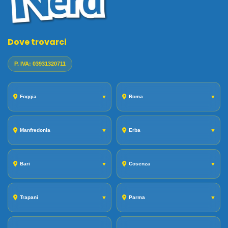
Dove trovarci
P. IVA: 03931320711
Foggia
▼
Roma
▼
Manfredonia
▼
Erba
▼
Bari
▼
Cosenza
▼
Trapani
▼
Parma
▼