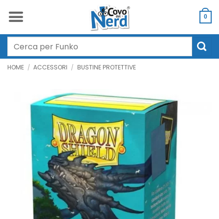
Salta
ai
0
contenuti
Cerca:
HOME
/
ACCESSORI
/
BUSTINE PROTETTIVE