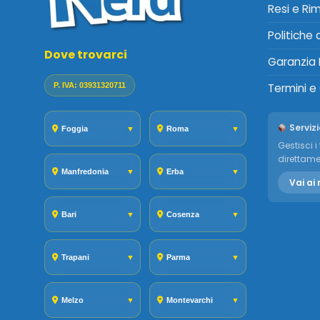
Resi e Ri
Politiche
Dove trovarci
Garanzia 
P. IVA: 03931320711
Termini e
Servizi
Foggia
▼
Roma
▼
Gestisci i 
direttame
Manfredonia
▼
Erba
▼
Vai ai 
Bari
▼
Cosenza
▼
Trapani
▼
Parma
▼
Melzo
▼
Montevarchi
▼