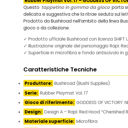
Rubber Playmat Vol. 17 – GODDESS OF VICTOR
Questo
tappetino in gomma da gioco
porta su
delicata e suggestiva che la ritrae seduta sul lett
Prodotto da
Bushiroad
nell’ambito della linea
Bus
gioco o da collezione.
✓ Prodotto ufficiale Bushiroad con licenza SHIFT
✓ Illustrazione originale del personaggio Rapi: R
✓ Superficie in microfibra e fondo antiscivolo i
Caratteristiche Tecniche
Produttore:
Bushiroad (Bushi Supplies)
Serie:
Rubber Playmat Vol. 17
Gioco di riferimento:
GODDESS OF VICTORY: N
Design:
Design A – Rapi: Red Hood “Cherished 
Materiale superficie:
Microfibra