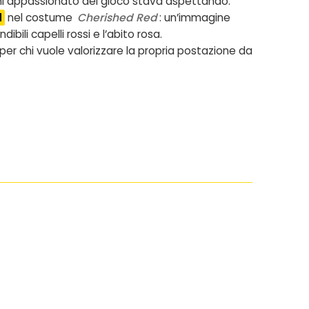
gni appassionato del gioco stava aspettando.
d
nel costume
Cherished Red
: un’immagine
bili capelli rossi e l’abito rosa.
lo per chi vuole valorizzare la propria postazione da