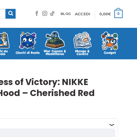
ACCEDI
0,00
€
0
BLOG
ss of Victory: NIKKE
 Hood – Cherished Red