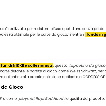
ies è realizzato per resistere all’uso quotidiano senza perder
olezza ottimale per le carte da gioco, mentre il
fondo in
 fan di NIKKE e collezionisti
, questo
tappetino da gioco 
 carte durante le partite di giochi come Weiss Schwarz, per ar
 autentico alla propria collezione dedicata a GODDESS OF 
 da Gioco
E
o come
playmat Rapi Red Hood
, la qualità del prodott