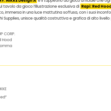
Y: NIKKE Design A
è il tappetino da gioco ufficiale che o
l tavolo da gioco l’illustrazione esclusiva di
Rapi: Red Hoo
o, immersa in una luce mattutina soffusa, con i suoi inconfondi
hi Supplies
, unisce qualità costruttiva e grafica di alto livel
 UP CORP.
ed Hood
n gomma
IKKE
Red”