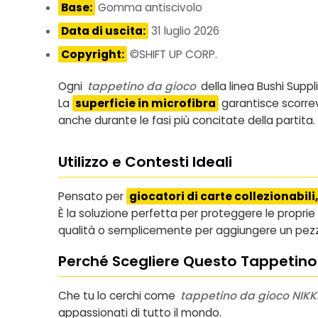
Base:
Gomma antiscivolo
Data di uscita:
31 luglio 2026
Copyright:
©SHIFT UP CORP.
Ogni
tappetino da gioco
della linea Bushi Suppl
La
superficie in microfibra
garantisce scorrev
anche durante le fasi più concitate della partita.
Utilizzo e Contesti Ideali
Pensato per
giocatori di carte collezionabili,
È la soluzione perfetta per proteggere le proprie
qualità o semplicemente per aggiungere un pezzo
Perché Scegliere Questo Tappetino
Che tu lo cerchi come
tappetino da gioco NIKK
appassionati di tutto il mondo.