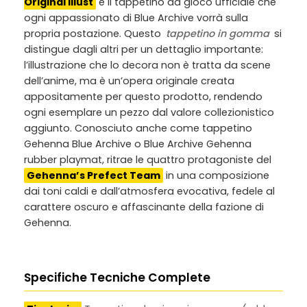
Original Illust
è il tappetino da gioco ufficiale che
ogni appassionato di Blue Archive vorrà sulla
propria postazione. Questo
tappetino in gomma
si
distingue dagli altri per un dettaglio importante:
l’illustrazione che lo decora non è tratta da scene
dell’anime, ma è un’opera originale creata
appositamente per questo prodotto, rendendo
ogni esemplare un pezzo dal valore collezionistico
aggiunto. Conosciuto anche come
tappetino
Gehenna Blue Archive
o
Blue Archive Gehenna
rubber playmat
, ritrae le quattro protagoniste del
Gehenna’s Prefect Team
in una composizione
dai toni caldi e dall’atmosfera evocativa, fedele al
carattere oscuro e affascinante della fazione di
Gehenna.
Specifiche Tecniche Complete