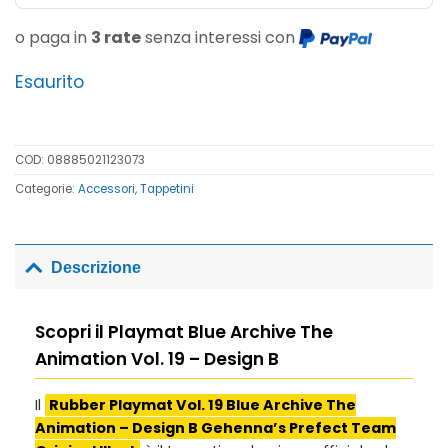
o paga in
3 rate
senza interessi con
Esaurito
COD:
08885021123073
Categorie:
Accessori
,
Tappetini
Descrizione
Scopri il Playmat Blue Archive The
Animation Vol. 19 – Design B
Il
Rubber Playmat Vol. 19 Blue Archive The
Animation – Design B Gehenna’s Prefect Team