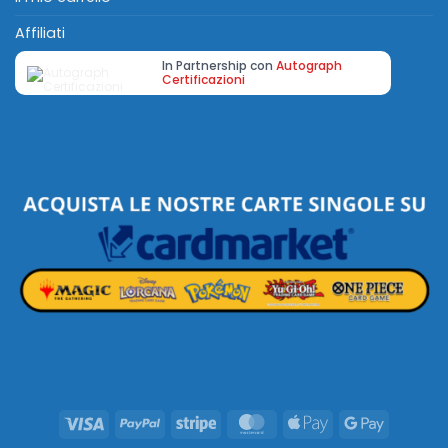
Affiliati
In Partnership con
Autograph
Certificazioni
Visa
PayPal
Stripe
MasterCard
Apple
Google
Pay
Pay