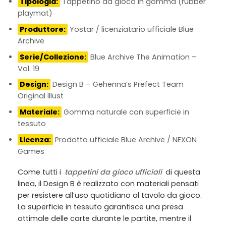
Tipologia:
Tappetino da gioco in gomma (rubber
playmat)
Produttore:
Yostar / licenziatario ufficiale Blue
Archive
Serie/Collezione:
Blue Archive The Animation –
Vol. 19
Design:
Design B – Gehenna’s Prefect Team
Original Illust
Materiale:
Gomma naturale con superficie in
tessuto
Licenza:
Prodotto ufficiale Blue Archive / NEXON
Games
Come tutti i
tappetini da gioco ufficiali
di questa
linea, il Design B è realizzato con materiali pensati
per resistere all’uso quotidiano al tavolo da gioco.
La superficie in tessuto garantisce una presa
ottimale delle carte durante le partite, mentre il