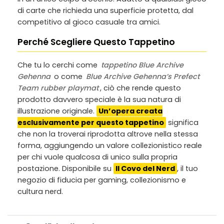
di carte che richieda una superficie protetta, dal
competitivo al gioco casuale tra amici.
Perché Scegliere Questo Tappetino
Che tu lo cerchi come
tappetino Blue Archive
Gehenna
o come
Blue Archive Gehenna’s Prefect
Team rubber playmat
, ciò che rende questo
prodotto davvero speciale è la sua natura di
illustrazione originale.
Un’opera creata
esclusivamente per questo tappetino
significa
che non la troverai riprodotta altrove nella stessa
forma, aggiungendo un valore collezionistico reale
per chi vuole qualcosa di unico sulla propria
postazione. Disponibile su
Il Covo del Nerd
, il tuo
negozio di fiducia per gaming, collezionismo e
cultura nerd.