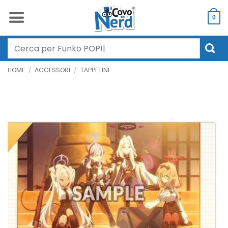
Salta
ai
0
contenuti
Cerca:
HOME
/
ACCESSORI
/
TAPPETINI