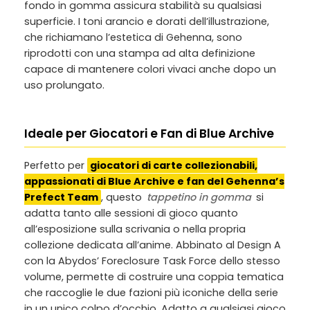
fondo in gomma assicura stabilità su qualsiasi
superficie. I toni arancio e dorati dell’illustrazione,
che richiamano l’estetica di Gehenna, sono
riprodotti con una stampa ad alta definizione
capace di mantenere colori vivaci anche dopo un
uso prolungato.
Ideale per Giocatori e Fan di Blue Archive
Perfetto per
giocatori di carte collezionabili,
appassionati di Blue Archive e fan del Gehenna’s
Prefect Team
, questo
tappetino in gomma
si
adatta tanto alle sessioni di gioco quanto
all’esposizione sulla scrivania o nella propria
collezione dedicata all’anime. Abbinato al Design A
con la Abydos’ Foreclosure Task Force dello stesso
volume, permette di costruire una coppia tematica
che raccoglie le due fazioni più iconiche della serie
in un unico colpo d’occhio. Adatto a qualsiasi gioco