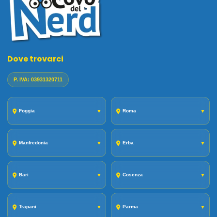
Dove trovarci
P. IVA: 03931320711
Foggia
▼
Roma
▼
Manfredonia
▼
Erba
▼
Bari
▼
Cosenza
▼
Trapani
▼
Parma
▼