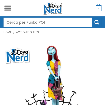
Salta
ai
0
contenuti
Cerca:
HOME
/
ACTION FIGURES