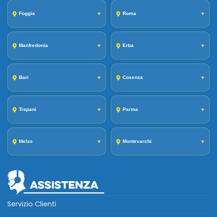
Foggia
▼
Roma
▼
Manfredonia
▼
Erba
▼
Bari
▼
Cosenza
▼
Trapani
▼
Parma
▼
Melzo
▼
Montevarchi
▼
Servizio Clienti