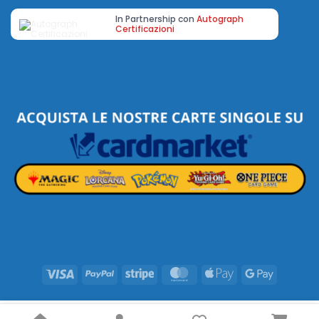
In Partnership con
Autograph
Certificazioni
Visa
PayPal
Stripe
MasterCard
Apple
Google
Pay
Pay