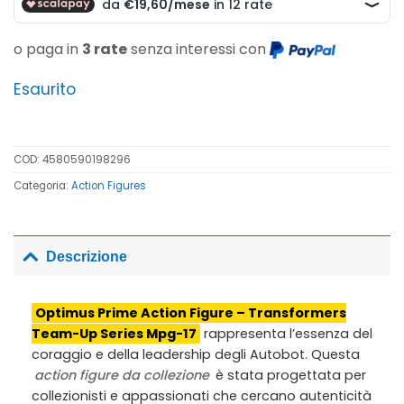
o paga in
3 rate
senza interessi con
Esaurito
COD:
4580590198296
Categoria:
Action Figures
Descrizione
Optimus Prime Action Figure – Transformers
Team-Up Series Mpg-17
rappresenta l’essenza del
coraggio e della leadership degli Autobot. Questa
action figure da collezione
è stata progettata per
collezionisti e appassionati che cercano autenticità