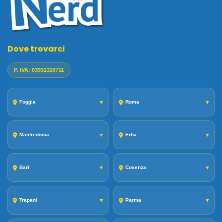
Dove trovarci
P. IVA: 03931320711
Foggia
▼
Roma
▼
Manfredonia
▼
Erba
▼
Bari
▼
Cosenza
▼
Trapani
▼
Parma
▼