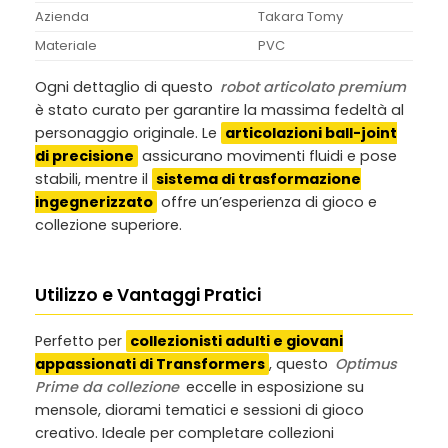
Azienda
Takara Tomy
Materiale
PVC
Ogni dettaglio di questo
robot articolato premium
è stato curato per garantire la massima fedeltà al
personaggio originale. Le
articolazioni ball-joint
di precisione
assicurano movimenti fluidi e pose
stabili, mentre il
sistema di trasformazione
ingegnerizzato
offre un’esperienza di gioco e
collezione superiore.
Utilizzo e Vantaggi Pratici
Perfetto per
collezionisti adulti e giovani
appassionati di Transformers
, questo
Optimus
Prime da collezione
eccelle in esposizione su
mensole, diorami tematici e sessioni di gioco
creativo. Ideale per completare collezioni