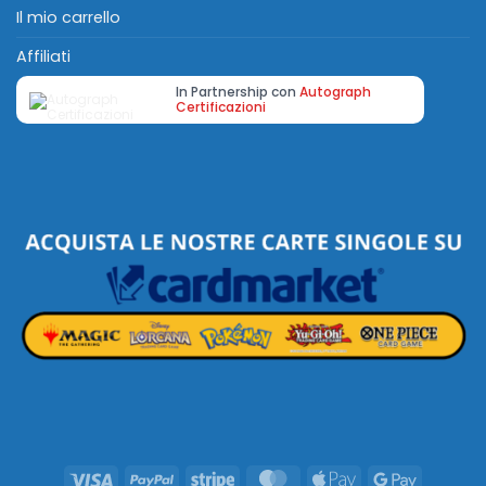
Il mio carrello
Affiliati
In Partnership con
Autograph
Certificazioni
Visa
PayPal
Stripe
MasterCard
Apple
Google