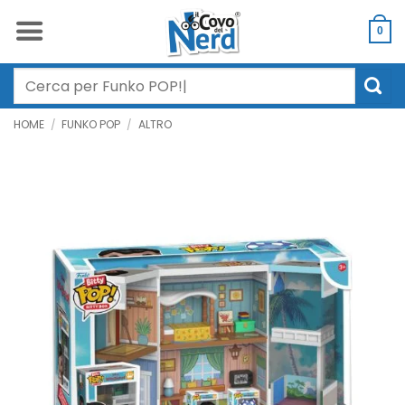
Salta
ai
0
contenuti
Cerca:
HOME
/
FUNKO POP
/
ALTRO