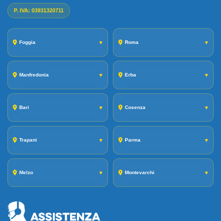
P. IVA: 03931320711
Foggia
▼
Roma
▼
Manfredonia
▼
Erba
▼
Bari
▼
Cosenza
▼
Trapani
▼
Parma
▼
Melzo
▼
Montevarchi
▼