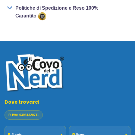
Politiche di Spedizione e Reso 100%
Garantito
Dove trovarci
P. IVA: 03931320711
Foggia
▼
Roma
▼