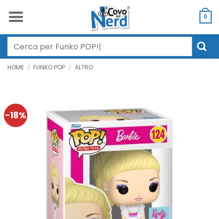
Salta
ai
0
contenuti
Cerca:
HOME
/
FUNKO POP
/
ALTRO
-18%