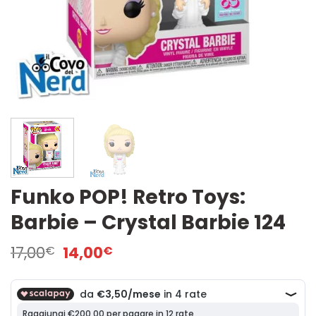
Funko POP! Retro Toys:
Barbie – Crystal Barbie 124
Il
Il
17,00
14,00
€
€
prezzo
prezzo
originale
attuale
era:
è:
17,00€.
14,00€.