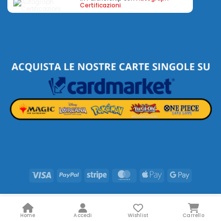
Certificazioni
Visa
PayPal
Stripe
MasterCard
Apple
Google
Pay
Pay
Home
Accedi
Wishlist
Carrello