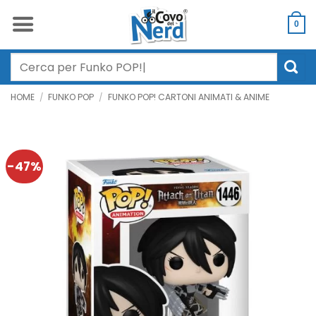
Salta
ai
0
contenuti
Cerca:
HOME
/
FUNKO POP
/
FUNKO POP! CARTONI ANIMATI & ANIME
-47%