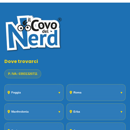
Dove trovarci
P. IVA: 03931320711
Foggia
▼
Roma
▼
Manfredonia
▼
Erba
▼