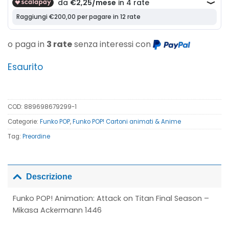
era:
è:
17,00€.
9,00€.
o paga in
3 rate
senza interessi con
Esaurito
COD:
889698679299-1
Categorie:
Funko POP
,
Funko POP! Cartoni animati & Anime
Tag:
Preordine
Descrizione
Funko POP! Animation: Attack on Titan Final Season –
Mikasa Ackermann 1446