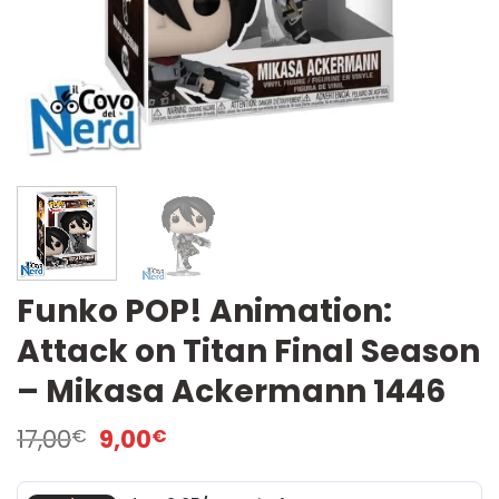
Funko POP! Animation:
Attack on Titan Final Season
– Mikasa Ackermann 1446
Il
Il
17,00
9,00
€
€
prezzo
prezzo
originale
attuale