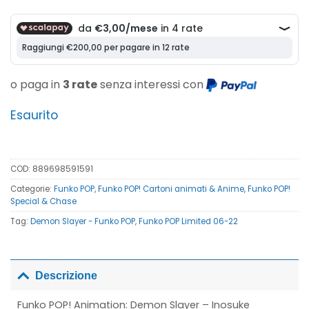
prezzo
prezzo
originale
attuale
era:
è:
28,00€.
12,00€.
o paga in
3 rate
senza interessi con
Esaurito
COD:
889698591591
Categorie:
Funko POP
,
Funko POP! Cartoni animati & Anime
,
Funko POP!
Special & Chase
Tag:
Demon Slayer - Funko POP
,
Funko POP Limited 06-22
Descrizione
Funko POP! Animation: Demon Slayer – Inosuke