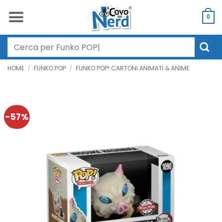
Salta
ai
0
contenuti
Cerca:
HOME
/
FUNKO POP
/
FUNKO POP! CARTONI ANIMATI & ANIME
-57%