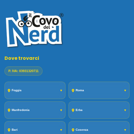
Dove trovarci
P. IVA: 03931320711
Foggia
▼
Roma
▼
Manfredonia
▼
Erba
▼
Bari
▼
Cosenza
▼