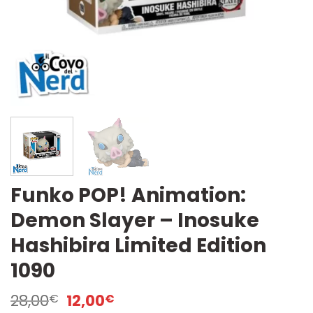
Funko POP! Animation:
Demon Slayer – Inosuke
Hashibira Limited Edition
1090
Il
Il
28,00
12,00
€
€