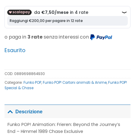
prezzo
prezzo
originale
attuale
era:
è:
54,90€.
30,00€.
o paga in
3 rate
senza interessi con
Esaurito
COD:
0889698864930
Categorie:
Funko POP
,
Funko POP! Cartoni animati & Anime
,
Funko POP!
Special & Chase
Descrizione
Funko POP! Animation: Frieren: Beyond the Journey’s
End – Himmel 1989 Chase Exclusive