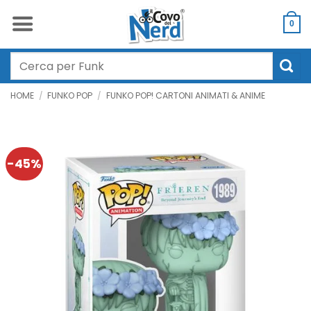
Salta
ai
0
contenuti
Cerca:
HOME
/
FUNKO POP
/
FUNKO POP! CARTONI ANIMATI & ANIME
-45%