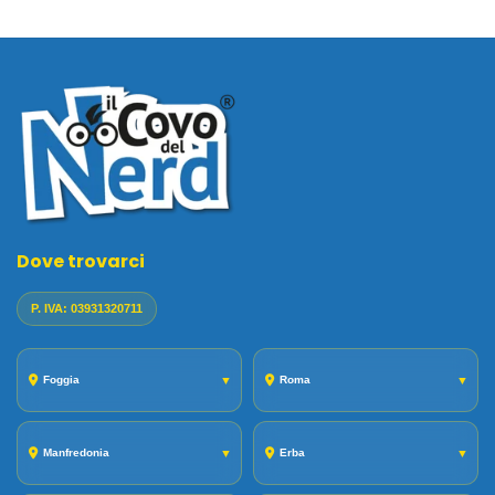
Dove trovarci
P. IVA: 03931320711
Foggia
▼
Roma
▼
Manfredonia
▼
Erba
▼