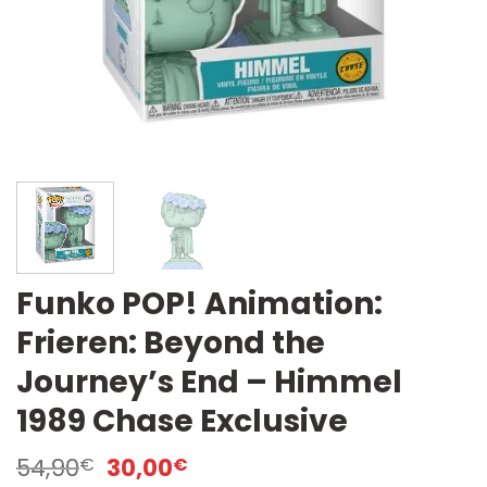
Funko POP! Animation:
Frieren: Beyond the
Journey’s End – Himmel
1989 Chase Exclusive
Il
Il
54,90
30,00
€
€