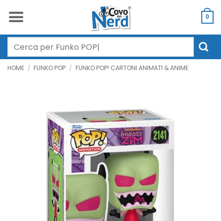
Salta
ai
0
contenuti
Cerca:
HOME
/
FUNKO POP
/
FUNKO POP! CARTONI ANIMATI & ANIME