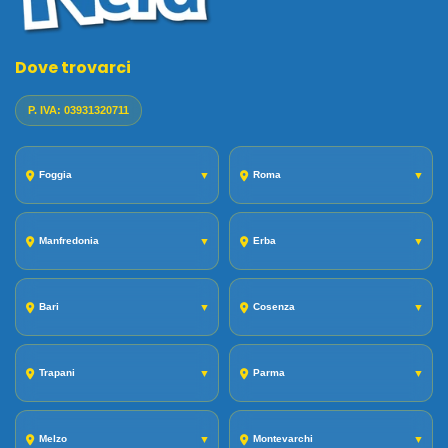
Dove trovarci
P. IVA: 03931320711
Foggia
▼
Roma
▼
Manfredonia
▼
Erba
▼
Bari
▼
Cosenza
▼
Trapani
▼
Parma
▼
Melzo
▼
Montevarchi
▼