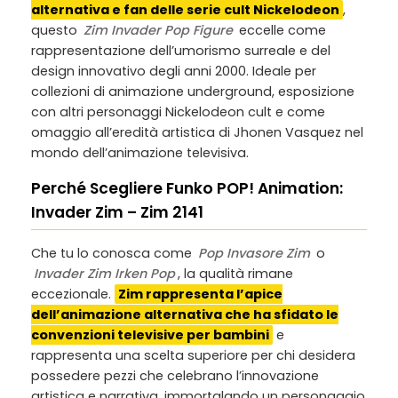
alternativa e fan delle serie cult Nickelodeon
,
questo
Zim Invader Pop Figure
eccelle come
rappresentazione dell’umorismo surreale e del
design innovativo degli anni 2000. Ideale per
collezioni di animazione underground, esposizione
con altri personaggi Nickelodeon cult e come
omaggio all’eredità artistica di Jhonen Vasquez nel
mondo dell’animazione televisiva.
Perché Scegliere Funko POP! Animation:
Invader Zim – Zim 2141
Che tu lo conosca come
Pop Invasore Zim
o
Invader Zim Irken Pop
, la qualità rimane
eccezionale.
Zim rappresenta l’apice
dell’animazione alternativa che ha sfidato le
convenzioni televisive per bambini
e
rappresenta una scelta superiore per chi desidera
possedere pezzi che celebrano l’innovazione
artistica e narrativa, immortalando un personaggio