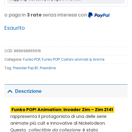
o paga in
3 rate
senza interessi con
Esaurito
COD:
889698865616
Categorie:
Funko POP
,
Funko POP! Cartoni animati & Anime
Tag:
Preorder Pop BF
,
Preordine
Descrizione
Funko POP! Animation: Invader Zim – Zim 2141
rappresenta il protagonista di una delle serie
animate più cult e innovative di Nickelodeon.
Questo
collectible da collezione
è stato