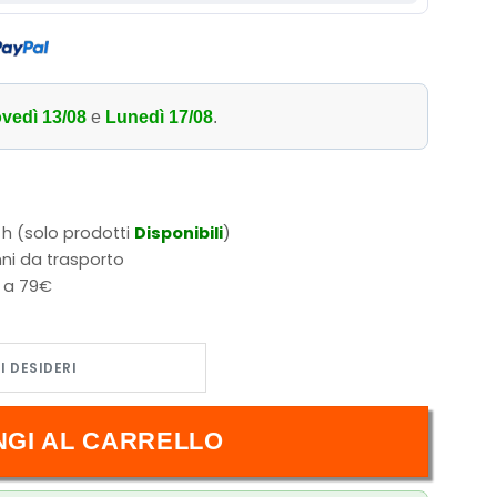
vedì 13/08
e
Lunedì 17/08
.
 h (solo prodotti
Disponibili
)
ni da trasporto
i a 79€
s D. Ace 100 quantità
NGI AL CARRELLO