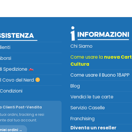
Chi Siamo
lienti
Come usare la
nuova Car
mborsi
Cultura
 di Spedizione
Come usare il Buono 18APP
Il Covo del Nerd
Blog
 Condizioni
Vendici le tue carte
o Clienti Post-Vendita
Servizio Caselle
tuoi ordini, tracking e resi
Franchising
nte dal tuo account.
Diventa un reseller
miei ordini →