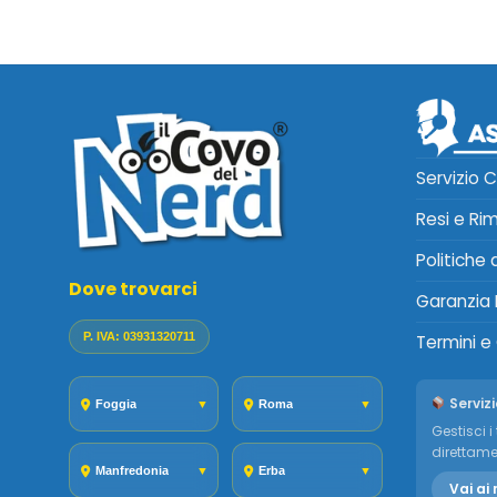
Servizio C
Resi e Ri
Politiche
Dove trovarci
Garanzia 
P. IVA: 03931320711
Termini e
Servizi
Foggia
▼
Roma
▼
Gestisci i 
direttame
Manfredonia
▼
Erba
▼
Vai ai 