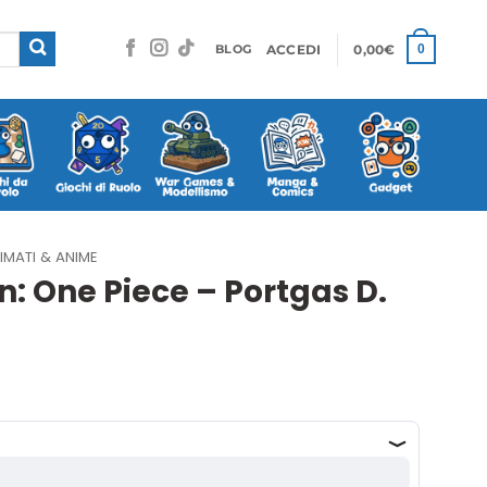
ACCEDI
0,00
€
0
BLOG
IMATI & ANIME
: One Piece – Portgas D.