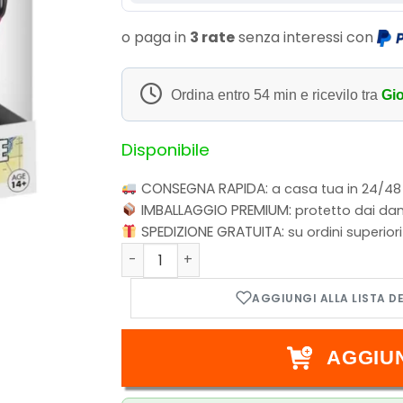
o paga in
3 rate
senza interessi con
Ordina entro
54 min
e ricevilo tra
Gio
Disponibile
CONSEGNA RAPIDA:
a casa tua in 24/48
IMBALLAGGIO PREMIUM:
protetto dai dan
SPEDIZIONE GRATUITA:
su ordini superior
Funko POP! Animation: One Piece - Portga
AGGIU