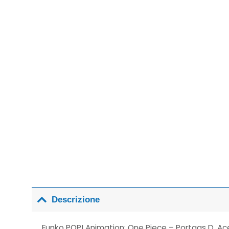
Descrizione
Funko POP! Animation: One Piece – Portgas D. Ac