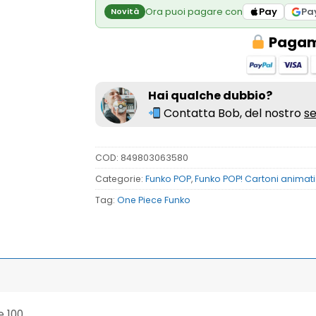
Ora puoi pagare con
Pay
Pa
Novità
Pagame
Hai qualche dubbio?
Contatta Bob, del nostro
se
COD:
849803063580
Categorie:
Funko POP
,
Funko POP! Cartoni animat
Tag:
One Piece Funko
e 100