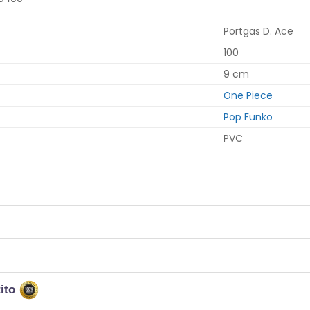
Portgas D. Ace
100
9 cm
One Piece
Pop Funko
PVC
tito