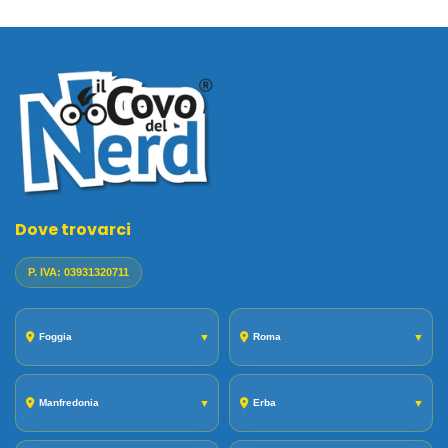
Dove trovarci
P. IVA: 03931320711
Foggia
▼
Roma
▼
Manfredonia
▼
Erba
▼