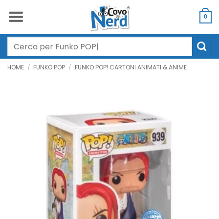
Salta
ai
0
contenuti
Cerca:
HOME
/
FUNKO POP
/
FUNKO POP! CARTONI ANIMATI & ANIME