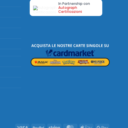
In Partnership con
Autograph
Certificazioni
Visa
PayPal
Stripe
MasterCard
Apple
Google