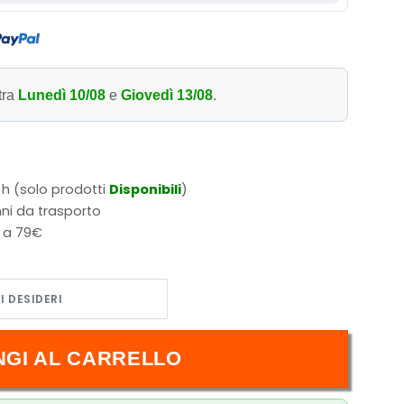
tra
Lunedì 10/08
e
Giovedì 13/08
.
 h (solo prodotti
Disponibili
)
ni da trasporto
i a 79€
 - Nibbles 2354 quantità
NGI AL CARRELLO