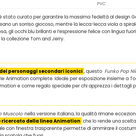
PVC
 stato curato per garantire la massima fedeltà al design G
no un sorriso giocoso, mentre la lecca-lecca viola a spirale
, gli occhi blu brillanti e l’espressione felice con lingua fuor
la collezione Tom and Jerry.
 dei personaggi secondari iconici
, questo
Funko Pop Ni
e Animation complete. Ideale per esposizione insieme a Tom 2
ation e come regalo speciale per chi apprezza i dettagli più
no Muscolo
nella versione italiana, la qualità rimane eccezion
 ricercato della linea Animation
che lo rende una scelta
ale con finestra trasparente permette di ammirare il costum
a scatola che fuori.