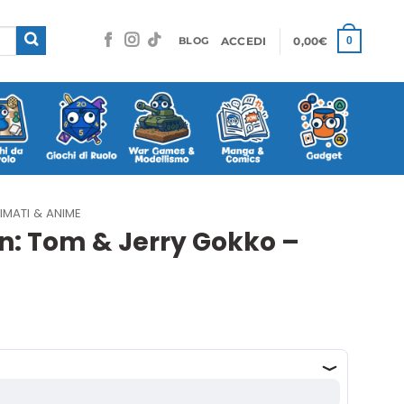
ACCEDI
0,00
€
0
BLOG
IMATI & ANIME
n: Tom & Jerry Gokko –