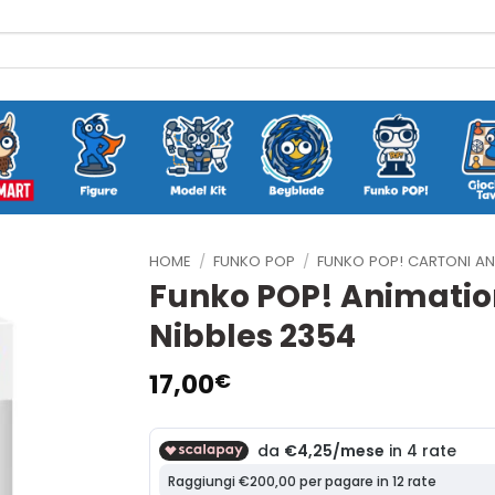
HOME
/
FUNKO POP
/
FUNKO POP! CARTONI AN
Funko POP! Animatio
Nibbles 2354
17,00
€