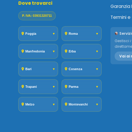
Dove trovarci
Garanzia 
P. IVA: 03931320711
Termini e
Servizi
Foggia
▼
Roma
▼
Gestisci i 
direttame
Manfredonia
▼
Erba
▼
Vai ai 
Bari
▼
Cosenza
▼
Trapani
▼
Parma
▼
Melzo
▼
Montevarchi
▼