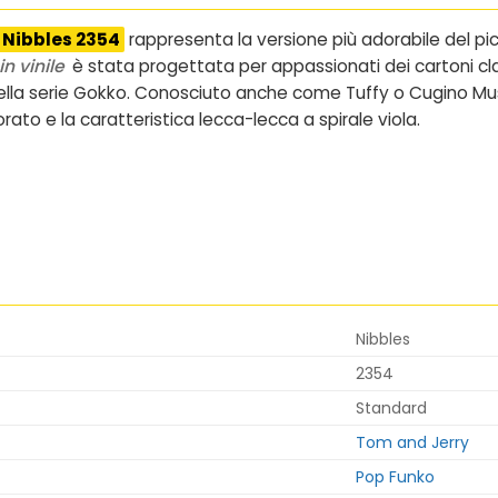
Nibbles 2354
rappresenta la versione più adorabile del pi
n vinile
è stata progettata per appassionati dei cartoni cla
 della serie Gokko. Conosciuto anche come
Tuffy o Cugino Mus
o e la caratteristica lecca-lecca a spirale viola.
Nibbles
2354
Standard
Tom and Jerry
Pop Funko