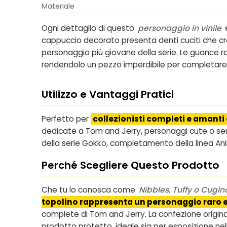
Materiale
Ogni dettaglio di questo
personaggio in vinile
è
cappuccio decorato presenta denti cuciti che crea
personaggio più giovane della serie. Le guance rosa
rendendolo un pezzo imperdibile per completare 
Utilizzo e Vantaggi Pratici
Perfetto per
collezionisti completi e amanti
dedicate a Tom and Jerry, personaggi cute o seri
della serie Gokko, completamento della linea Anim
Perché Scegliere Questo Prodotto
Che tu lo conosca come
Nibbles, Tuffy o Cugi
topolino rappresenta un personaggio raro e
complete di Tom and Jerry. La confezione origin
prodotto protetto, ideale sia per esposizione nell