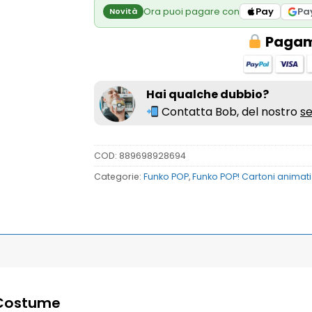
Ora puoi pagare con
Pay
Pa
Novità
Pagame
Hai qualche dubbio?
Contatta Bob, del nostro
se
COD:
889698928694
Categorie:
Funko POP
,
Funko POP! Cartoni animat
 Costume