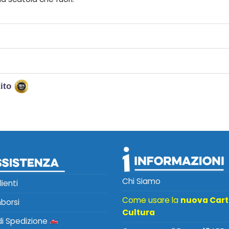
tito
Chi Siamo
lienti
Come usare la
nuova Car
mborsi
Cultura
 di Spedizione