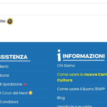
tito
Chi Siamo
lienti
Come usare la
nuova Car
mborsi
Cultura
 di Spedizione
Come usare il Buono 18APP
Il Covo del Nerd
Blog
 Condizioni
Vendici le tue carte