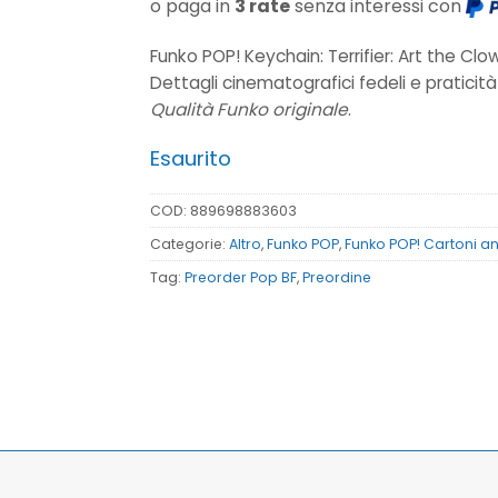
o paga in
3 rate
senza interessi con
Funko POP! Keychain: Terrifier: Art the Cl
Dettagli cinematografici fedeli e praticit
Qualità Funko originale
.
Esaurito
COD:
889698883603
Categorie:
Altro
,
Funko POP
,
Funko POP! Cartoni a
Tag:
Preorder Pop BF
,
Preordine