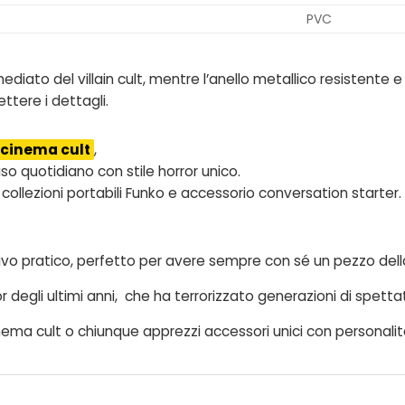
PVC
iato del villain cult, mentre l’anello metallico resistente e l
tere i dettagli.
l cinema cult
,
uso quotidiano con stile horror unico.
collezioni portabili Funko e accessorio conversation starter.
ivo pratico, perfetto per avere sempre con sé un pezzo della
or degli ultimi anni, che ha terrorizzato generazioni di spettat
inema cult o chiunque apprezzi accessori unici con personalit