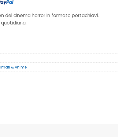
own del cinema horror in formato portachiavi.
à quotidiana
.
nimati & Anime