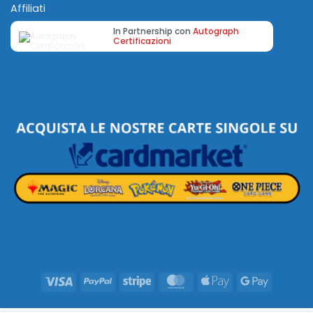
Affiliati
In Partnership con
Autograph
Certificazioni
Visa
PayPal
Stripe
MasterCard
Apple
Google
Pay
Pay