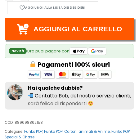
AGGIUNGI AL CARRELLO
Ora puoi pagare con
Pay
Pay
Novità
Pagamenti 100% sicuri
Hai qualche dubbio?
Contatta Bob, del nostro
servizio clienti,
sarà felice di risponderti
COD:
889698862158
Categorie:
Funko POP
,
Funko POP! Cartoni animati & Anime
,
Funko POP!
Special & Chase