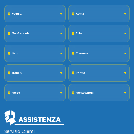
Foggia
▼
Roma
▼
Manfredonia
▼
Erba
▼
Bari
▼
Cosenza
▼
Trapani
▼
Parma
▼
Melzo
▼
Montevarchi
▼
Servizio Clienti