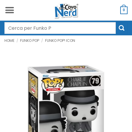
Salta
ai
0
contenuti
Cerca:
HOME
/
FUNKO POP
/
FUNKO POP! ICON