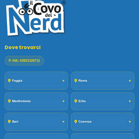
Dove trovarci
P. IVA: 03931320711
Foggia
▼
Roma
▼
Manfredonia
▼
Erba
▼
Bari
▼
Cosenza
▼