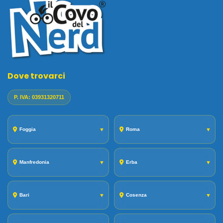
Dove trovarci
P. IVA: 03931320711
Foggia
▼
Roma
▼
Manfredonia
▼
Erba
▼
Bari
▼
Cosenza
▼