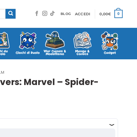
ACCEDI
0,00
€
0
BLOG
LM
ers: Marvel – Spider-