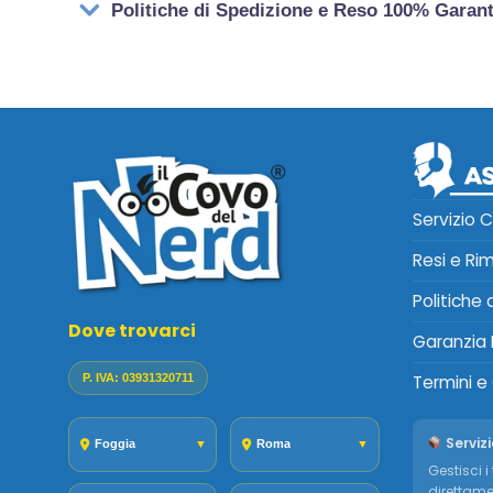
Politiche di Spedizione e Reso 100% Garan
Servizio C
Resi e Ri
Politiche
Dove trovarci
Garanzia 
P. IVA: 03931320711
Termini e
Servizi
Foggia
▼
Roma
▼
Gestisci i 
direttame