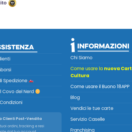
tito
Chi Siamo
lienti
Come usare la
nuova Car
mborsi
Cultura
 di Spedizione
Come usare il Buono 18APP
Il Covo del Nerd
Blog
 Condizioni
Vendici le tue carte
o Clienti Post-Vendita
Servizio Caselle
tuoi ordini, tracking e resi
Franchising
nte dal tuo account.