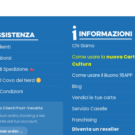
Chi Siamo
lienti
Come usare la
nuova Car
mborsi
Cultura
 di Spedizione
Come usare il Buono 18APP
Il Covo del Nerd
Blog
 Condizioni
Vendici le tue carte
o Clienti Post-Vendita
Servizio Caselle
tuoi ordini, tracking e resi
Franchising
nte dal tuo account.
Diventa un reseller
miei ordini →