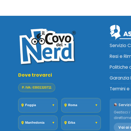
Servizio C
Resi e Ri
Politiche
Dove trovarci
Garanzia 
P. IVA: 03931320711
Termini e
Servizi
Foggia
▼
Roma
▼
Gestisci i 
direttame
Manfredonia
▼
Erba
▼
Vai ai 