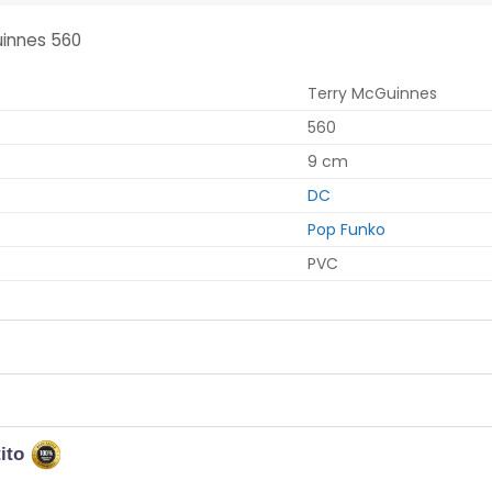
uinnes 560
Terry McGuinnes
560
9 cm
DC
Pop Funko
PVC
tito