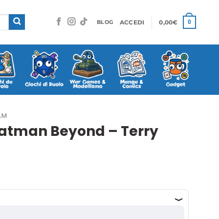
ACCEDI
0,00
€
0
BLOG
LM
Batman Beyond – Terry