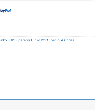
unko POP Supereroi
,
Funko POP! Special & Chase