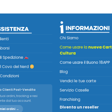
Chi Siamo
lienti
Come usare la
nuova Car
mborsi
Cultura
 di Spedizione
Come usare il Buono 18APP
Il Covo del Nerd
Blog
 Condizioni
Vendici le tue carte
o Clienti Post-Vendita
Servizio Caselle
tuoi ordini, tracking e resi
Franchising
nte dal tuo account.
Diventa un reseller
miei ordini →