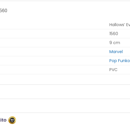
1560
Hallows’ E
1560
9 cm
Marvel
Pop Funko
PVC
tito