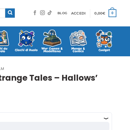
ACCEDI
0,00
€
0
BLOG
LM
trange Tales – Hallows’