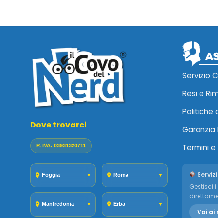
Servizio C
Resi e Ri
Politiche
Dove trovarci
Garanzia 
P. IVA: 03931320711
Termini e
Servizi
Foggia
▼
Roma
▼
Gestisci i 
direttame
Manfredonia
▼
Erba
▼
Vai ai 