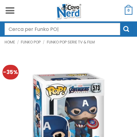
Salta
ai
0
contenuti
Cerca:
HOME
/
FUNKO POP
/
FUNKO POP SERIE TV & FILM
-35%