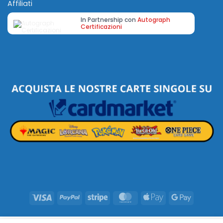
Affiliati
In Partnership con
Autograph
Certificazioni
Visa
PayPal
Stripe
MasterCard
Apple
Google
Pay
Pay