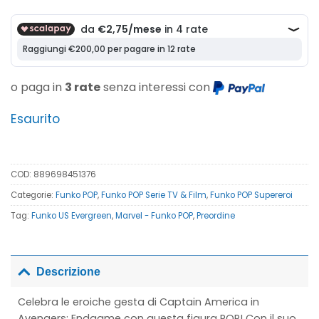
prezzo
prezzo
originale
attuale
era:
è:
17,00€.
11,00€.
o paga in
3 rate
senza interessi con
Esaurito
COD:
889698451376
Categorie:
Funko POP
,
Funko POP Serie TV & Film
,
Funko POP Supereroi
Tag:
Funko US Evergreen
,
Marvel - Funko POP
,
Preordine
Descrizione
Celebra le eroiche gesta di Captain America in
Avengers: Endgame con questa figura POP! Con il suo