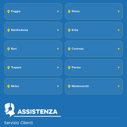
Foggia
▼
Roma
▼
Manfredonia
▼
Erba
▼
Bari
▼
Cosenza
▼
Trapani
▼
Parma
▼
Melzo
▼
Montevarchi
▼
Servizio Clienti