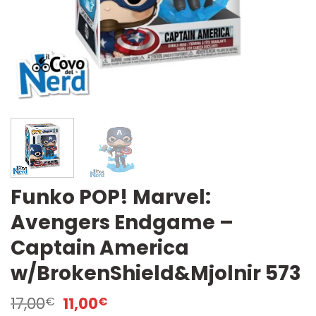
Funko POP! Marvel:
Avengers Endgame –
Captain America
w/BrokenShield&Mjolnir 573
Il
Il
17,00
11,00
€
€