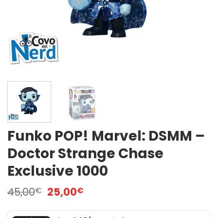
Funko POP! Marvel: DSMM –
Doctor Strange Chase
Exclusive 1000
Il
Il
45,00
25,00
€
€
prezzo
prezzo
originale
attuale