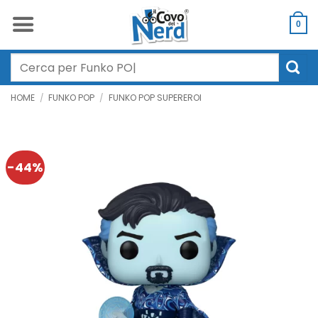
Salta
ai
0
contenuti
Cerca:
HOME
/
FUNKO POP
/
FUNKO POP SUPEREROI
-44%