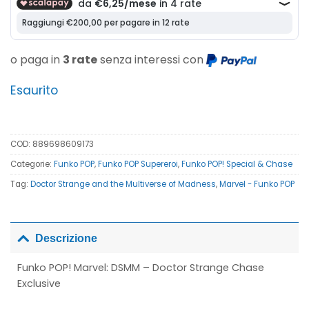
era:
è:
45,00€.
25,00€.
o paga in
3 rate
senza interessi con
Esaurito
COD:
889698609173
Categorie:
Funko POP
,
Funko POP Supereroi
,
Funko POP! Special & Chase
Tag:
Doctor Strange and the Multiverse of Madness
,
Marvel - Funko POP
Descrizione
Funko POP! Marvel: DSMM – Doctor Strange Chase
Exclusive