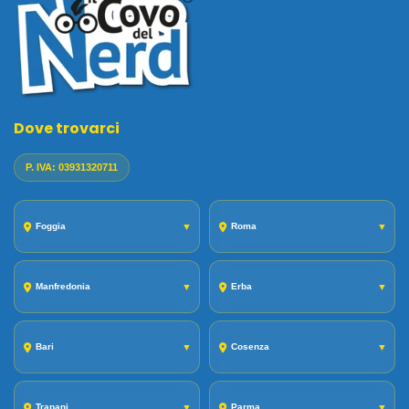
Dove trovarci
P. IVA: 03931320711
Foggia
▼
Roma
▼
Manfredonia
▼
Erba
▼
Bari
▼
Cosenza
▼
Trapani
▼
Parma
▼