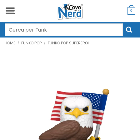
Salta
ai
0
contenuti
Cerca:
HOME
/
FUNKO POP
/
FUNKO POP SUPEREROI