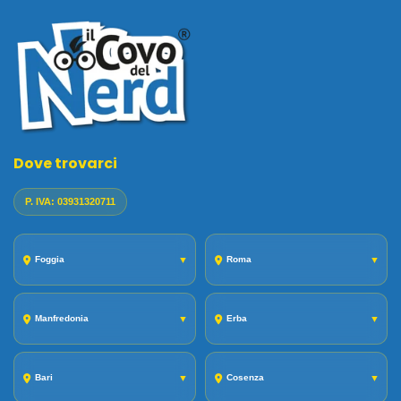
Dove trovarci
P. IVA: 03931320711
Foggia
▼
Roma
▼
Manfredonia
▼
Erba
▼
Bari
▼
Cosenza
▼