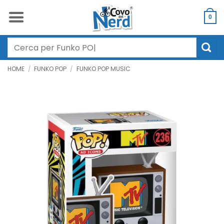
Salta
ai
0
contenuti
Cerca:
HOME
/
FUNKO POP
/
FUNKO POP MUSIC