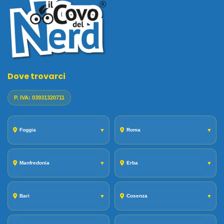
Dove trovarci
P. IVA: 03931320711
Foggia
▼
Roma
▼
Manfredonia
▼
Erba
▼
Bari
▼
Cosenza
▼