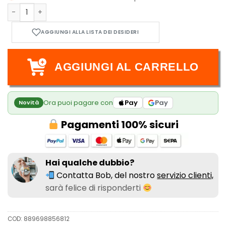
Funko POP! Rocks: New Jeans - Hanni 451 quantità
AGGIUNGI AL CARRELLO
Ora puoi pagare con
Pay
Pay
Novità
Pagamenti 100% sicuri
Hai qualche dubbio?
Contatta Bob, del nostro
servizio clienti,
sarà felice di risponderti
COD:
889698856812