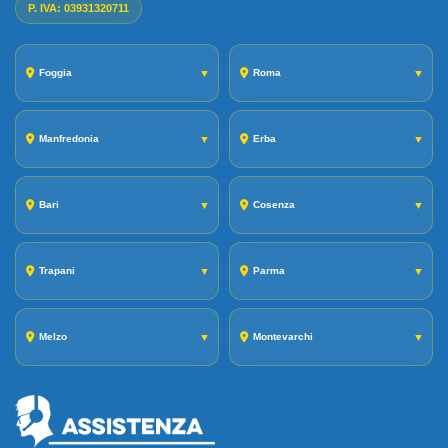
P. IVA: 03931320711
Foggia
▼
Roma
▼
Manfredonia
▼
Erba
▼
Bari
▼
Cosenza
▼
Trapani
▼
Parma
▼
Melzo
▼
Montevarchi
▼