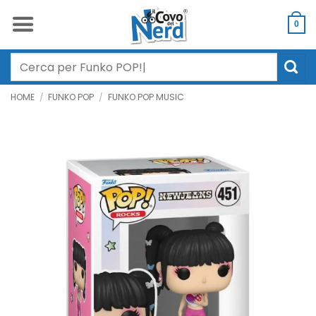
Salta
ai
0
contenuti
Cerca:
HOME
/
FUNKO POP
/
FUNKO POP MUSIC