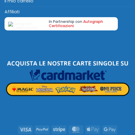
Il mio carrello
Affiliati
In Partnership con
Autograph
Certificazioni
Visa
PayPal
Stripe
MasterCard
Apple
Google
Pay
Pay