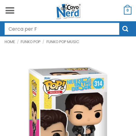
Salta
ai
0
contenuti
Cerca:
HOME
/
FUNKO POP
/
FUNKO POP MUSIC