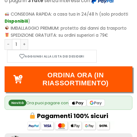
o paga in
3 rate
senza interessi con
CONSEGNA RAPIDA:
a casa tua in 24/48 h (solo prodotti
Disponibili
)
IMBALLAGGIO PREMIUM:
protetto dai danni da trasporto
SPEDIZIONE GRATUITA:
su ordini superiori a 79€
Pokémon Charmander 20 cm - Pokémon Plush Figure Jazwar
ORDINA ORA (IN
RIASSORTIMENTO)
Ora puoi pagare con
Pay
Pay
Novità
Pagamenti 100% sicuri