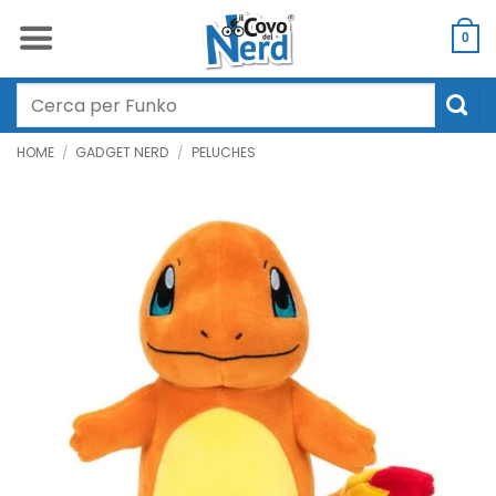
Salta
ai
0
contenuti
Cerca:
HOME
/
GADGET NERD
/
PELUCHES