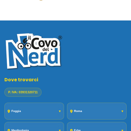
Dove trovarci
P. IVA: 03931320711
Foggia
▼
Roma
▼
Manfredonia
▼
Erba
▼