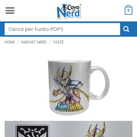
Salta
ai
0
contenuti
Cerca:
HOME
/
GADGET NERD
/
TAZZE