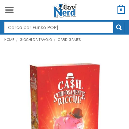
Salta
ai
0
contenuti
Cerca:
HOME
/
GIOCHI DA TAVOLO
/
CARD GAMES