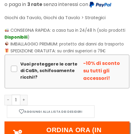
o paga in
3 rate
senza interessi con
Giochi da Tavolo, Giochi da Tavolo > Strategici
CONSEGNA RAPIDA:
a casa tua in 24/48 h (solo prodotti
Disponibili
)
IMBALLAGGIO PREMIUM:
protetto dai danni da trasporto
SPEDIZIONE GRATUITA:
su ordini superiori a 79€
-10% di sconto
Vuoi proteggere le carte
su tutti gli
di Ca$h, schifosamente
ricchi!?
accessori!
Ca$h, schifosamente ricchi! quantità
ORDINA ORA (IN