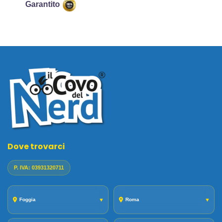
Garantito
Dove trovarci
P. IVA: 03931320711
Foggia
▼
Roma
▼