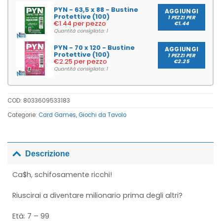
PYN - 63,5 x 88 - Bustine
AGGIUNGI
Protettive (100)
1 PEZZI PER
€1.44 per pezzo
€1.44
Quantità consigliata: 1
PYN - 70 x 120 - Bustine
AGGIUNGI
Protettive (100)
1 PEZZI PER
€2.25 per pezzo
€2.25
Quantità consigliata: 1
COD:
8033609533183
Categorie:
Card Games
,
Giochi da Tavolo
Descrizione
Ca$h, schifosamente ricchi!
Riuscirai a diventare milionario prima degli altri?
Età: 7 – 99