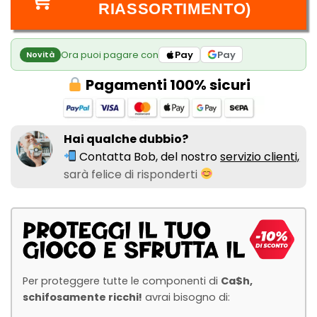
RIASSORTIMENTO)
Ora puoi pagare con
Pay
Pay
Novità
Pagamenti 100% sicuri
Hai qualche dubbio?
Contatta Bob, del nostro
servizio clienti,
sarà felice di risponderti
Per proteggere tutte le componenti di
Ca$h,
schifosamente ricchi!
avrai bisogno di: