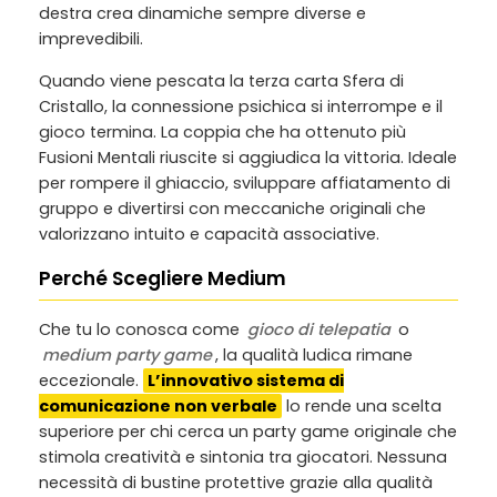
destra crea dinamiche sempre diverse e
imprevedibili.
Quando viene pescata la terza carta Sfera di
Cristallo, la connessione psichica si interrompe e il
gioco termina. La coppia che ha ottenuto più
Fusioni Mentali riuscite si aggiudica la vittoria. Ideale
per rompere il ghiaccio, sviluppare affiatamento di
gruppo e divertirsi con meccaniche originali che
valorizzano intuito e capacità associative.
Perché Scegliere Medium
Che tu lo conosca come
gioco di telepatia
o
medium party game
, la qualità ludica rimane
eccezionale.
L’innovativo sistema di
comunicazione non verbale
lo rende una scelta
superiore per chi cerca un party game originale che
stimola creatività e sintonia tra giocatori. Nessuna
necessità di bustine protettive grazie alla qualità