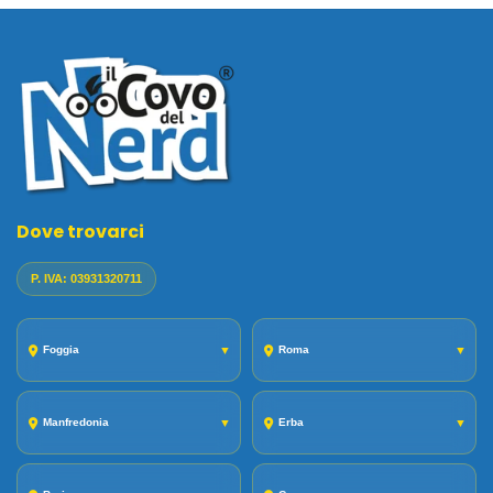
Dove trovarci
P. IVA: 03931320711
Foggia
▼
Roma
▼
Manfredonia
▼
Erba
▼