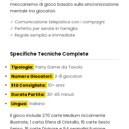
meccanismo di gioco basato sulla sincronizzazione
mentale tra giocatori.
✓ Comunicazione telepatica con i compagni
✓ Perfetto per serate in famiglia
✓ Regole semplici e immediate
Specifiche Tecniche Complete
Tipologia:
Party Game da Tavolo
Numero Giocatori:
2-8 giocatori
Età Consigliata:
10+ anni
Durata Partita:
30-45 minuti
Lingua:
Italiano
Il gioco include 270 carte Medium riccamente
illustrate, 1 carta Sfera di Cristallo, 16 carte Sesto
Senso, 16 carte Divisore e 54 segnalini Fusione