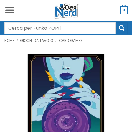
Salta
ai
0
contenuti
Cerca:
HOME
/
GIOCHI DA TAVOLO
/
CARD GAMES