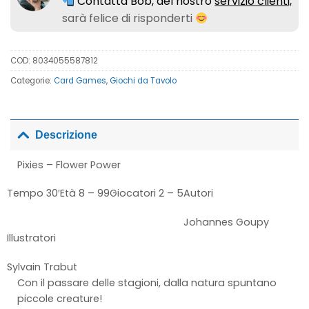
Contatta Bob, del nostro
servizio clienti,
sarà felice di risponderti
COD:
8034055587812
Categorie:
Card Games
,
Giochi da Tavolo
Descrizione
Pixies – Flower Power
Tempo
30′
Età
8 – 99
Giocatori
2 – 5
Autori
Johannes Goupy
Illustratori
Sylvain Trabut
Con il passare delle stagioni, dalla natura spuntano
piccole creature!