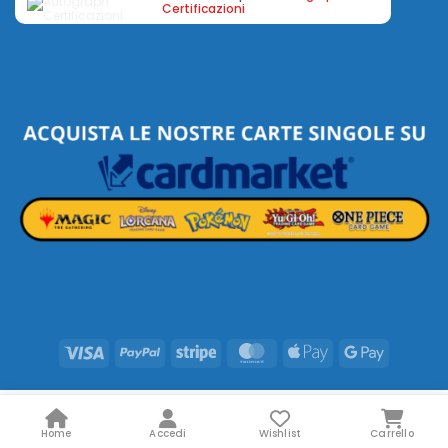
Certificazioni
Visa
PayPal
Stripe
MasterCard
Apple
Google
Pay
Pay
Home
Accedi
Wishlist
Carrello