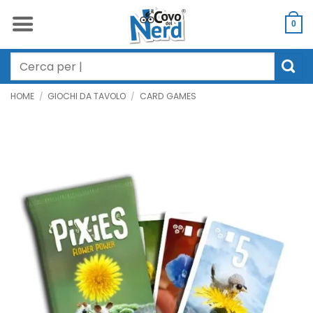
Salta
ai
0
contenuti
Cerca:
HOME
/
GIOCHI DA TAVOLO
/
CARD GAMES