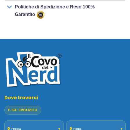
Politiche di Spedizione e Reso 100%
Garantito
Dove trovarci
P. IVA: 03931320711
Foggia
▼
Roma
▼